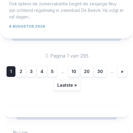
Ook tijdens de zomervakantie begint de zesjarige Noy
zijn ochtend regelmatig in zwembad De Beeck. Hij volgt er
vijf dagen...
6 AUGUSTUS 2026
Pagina 1 van 295
1
2
3
4
5
...
10
20
30
...
»
Laatste »
Nu Live