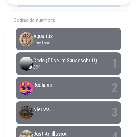
RCAST.NET
Gedraaide nummers: