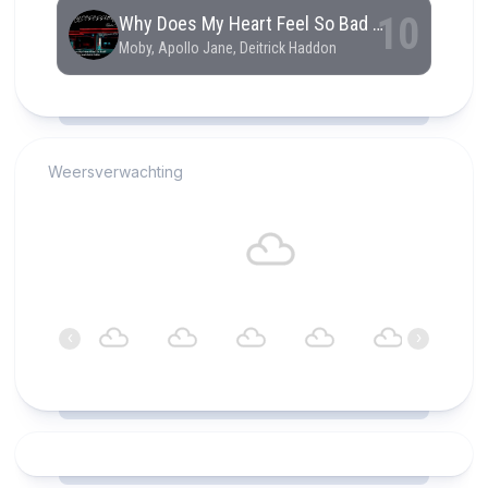
RCAST.NET
Weersverwachting
Alkmaar
18°C
Bewolkt
00:00
01:00
02:00
03:00
04:00
05:00
‹
›
18°C
18°C
18°C
18°C
18°C
17°C