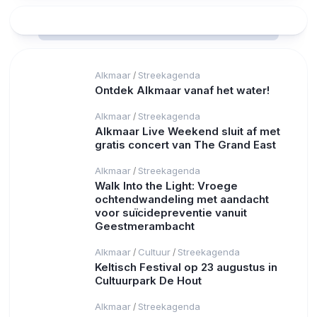
Alkmaar
Streekagenda
/
Ontdek Alkmaar vanaf het water!
Alkmaar
Streekagenda
/
Alkmaar Live Weekend sluit af met
gratis concert van The Grand East
Alkmaar
Streekagenda
/
Walk Into the Light: Vroege
ochtendwandeling met aandacht
voor suïcidepreventie vanuit
Geestmerambacht
Alkmaar
Cultuur
Streekagenda
/
/
Keltisch Festival op 23 augustus in
Cultuurpark De Hout
Alkmaar
Streekagenda
/