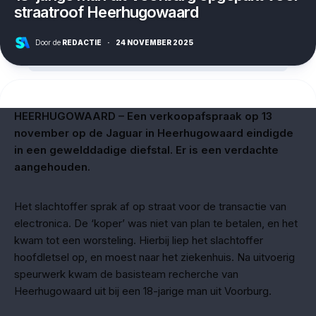
straatroof Heerhugowaard
Door de
REDACTIE
·
24 NOVEMBER 2025
HEERHUGOWAARD – Een verkoopafspraak op 13
november op de Jaguar in Heerhugowaard eindigde
in een gewelddadige diefstal. Er is een verdachte
aangehouden.
Het slachtoffer sprak af op straat voor de transactie van
electronica. De ‘koper’ was niet van plan te betalen, en het
kwam tot een worsteling. Hierbij liep het slachtoffer
hoofdletsel op, en moest naar het ziekenhuis. Na uitvoerig
speurwerk kwam de basisteam recherche van
Heerhugowaard uit bij een 18-jarige man uit Voorburg.