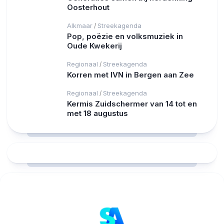
Oosterhout
Alkmaar
Streekagenda
/
Pop, poëzie en volksmuziek in
Oude Kwekerij
Regionaal
Streekagenda
/
Korren met IVN in Bergen aan Zee
Regionaal
Streekagenda
/
Kermis Zuidschermer van 14 tot en
met 18 augustus
RCAST.NET