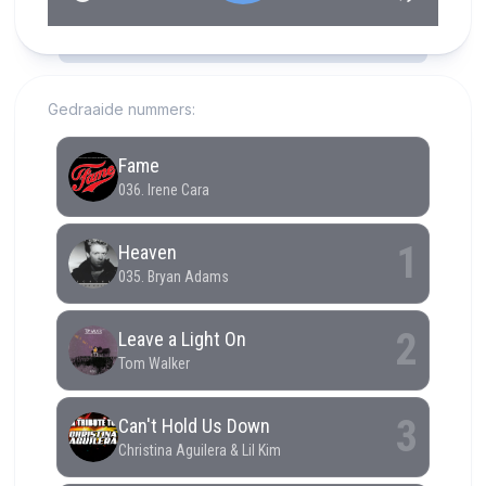
RCAST.NET
Gedraaide nummers: