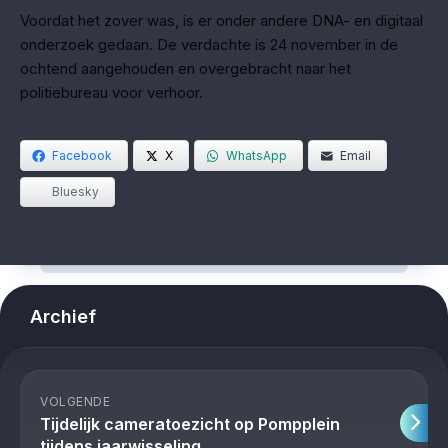
Voordat het zover was, is er onder andere DNA- en digitaal
onderzoek gedaan. De verdachte is 24 november in de
ochtend aangehouden en overgebracht naar het
politiebureau voor verhoor.
Facebook
X
WhatsApp
Email
Bluesky
Archief
VOLGENDE
Tijdelijk cameratoezicht op Pompplein
tijdens jaarwisseling