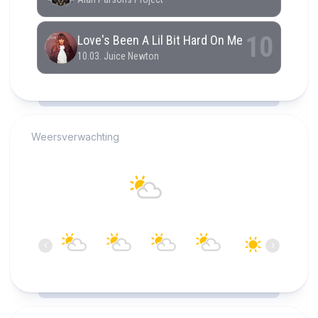
RCAST.NET
Weersverwachting
Alkmaar
22°C
Overwegend bewolkt
11:00
12:00
13:00
14:00
15:00
16:00
‹
›
22°C
21°C
22°C
23°C
23°C
23°C