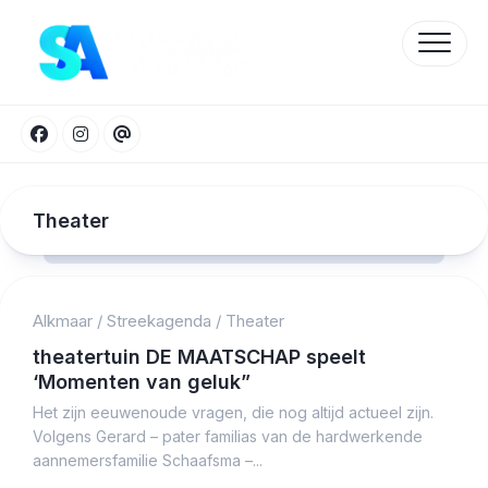
Skip
to
content
Theater
Alkmaar
/
Streekagenda
/
Theater
Protected by WP Anti-Hacker
theatertuin DE MAATSCHAP speelt
‘Momenten van geluk”
Het zijn eeuwenoude vragen, die nog altijd actueel zijn.
Volgens Gerard – pater familias van de hardwerkende
aannemersfamilie Schaafsma –...