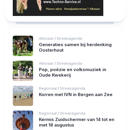
Alkmaar
Streekagenda
/
Generaties samen bij herdenking
Oosterhout
Alkmaar
Streekagenda
/
Pop, poëzie en volksmuziek in
Oude Kwekerij
Regionaal
Streekagenda
/
Korren met IVN in Bergen aan Zee
Regionaal
Streekagenda
/
Kermis Zuidschermer van 14 tot en
met 18 augustus