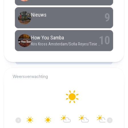
RCAST.NET
Weersverwachting
Alkmaar
28°C
Helder
17:00
18:00
19:00
20:00
21:00
22:00
‹
›