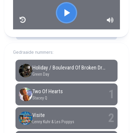
RCAST.NET
Gedraaide nummers: