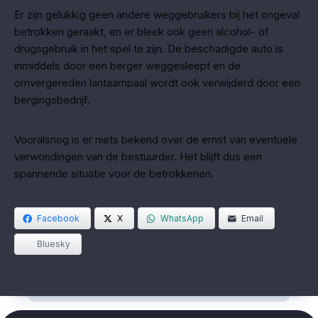
Er zijn gelukkig geen andere weggebruikers bij het ongeval
betrokken geraakt, en er bleek ook geen alcohol- of
drugsgebruik in het spel te zijn. De beschadigde auto is
inmiddels door een berger weggesleept en de
omvergereden lantaarnpaal wordt ook verwijderd door een
bergingsbedrijf.
Vooralsnog is er niets bekend over de ernst van eventuele
verwondingen van de bestuurder. Het blijft dus een
spannende situatie voor de betrokkenen.
Facebook
X
WhatsApp
Email
Bluesky