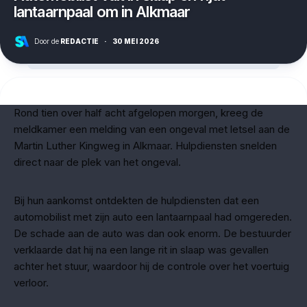
lantaarnpaal om in Alkmaar
Door de
REDACTIE
·
30 MEI 2026
Rond tien over half acht afgelopen morgen, kreeg de
meldkamer een melding van een ongeval met letsel aan de
Martin Luther Kingweg in Alkmaar. Hulpdiensten snelden
direct naar de plek van het ongeval.
Bij hun aankomst ontdekten de hulpdiensten dat een
automobilist met zijn auto een lantaarnpaal had omgereden.
De schade aan de auto was dan ook enorm. De bestuurder
verklaarde dat hij na een lange rit in slaap was gevallen
achter het stuur, waardoor hij de controle over het voertuig
verloor.