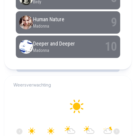
RCAST.NET
Weersverwachting
Alkmaar
25°C
Helder
18:00
19:00
20:00
21:00
22:00
23:00
‹
›