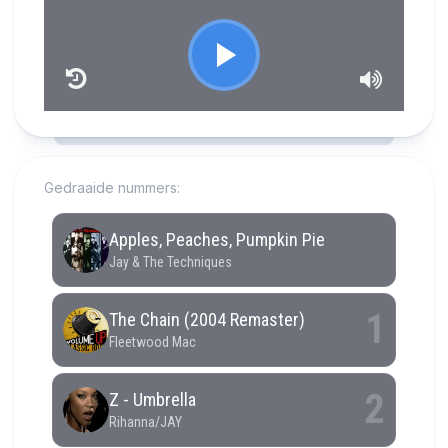
RCAST.NET
Gedraaide nummers: