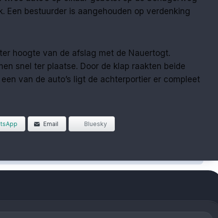
jk. Een bestuurder is aangehouden op verdenking
 ter hoogte van de afslag met de Nauertogt.
n snel ter plaatse. Door de klap raakten beide
 een van de auto’s ligt de achterportier er compleet
tsApp
Email
Bluesky