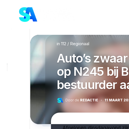
Skip
to
content
in
112
/
Regionaal
Auto’s zwaar
op N245 bij B
bestuurder 
Door de
REDACTIE
·
11 MAART 20
Afgelopen dinsdagavond zij