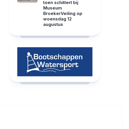
toen schittert bij
Museum
BroekerVeiling op
woensdag 12
augustus
RCAST.NET