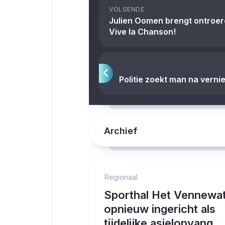
VOLGENDE
Julien Oomen brengt ontroere
Vive la Chanson!
Politie zoekt man na verni
Archief
Regionaal
Sporthal Het Vennewa
opnieuw ingericht als
tijdelijke asielopvang