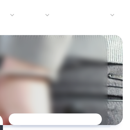
adio
Adverteren
Tip de redactie
Contact
Luister
Adverteren
Contact
LIVE
Over
ons
da