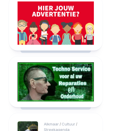
Alkmaar
Cultuur
/
/
Streekagenda