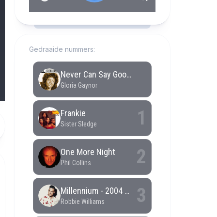
RCAST.NET
Gedraaide nummers: