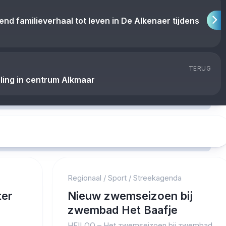
nd familieverhaal tot leven in De Alkenaer tijdens
TERUG
eling in centrum Alkmaar
Regionaal
/
Sport
/
Streekagenda
ter
Nieuw zwemseizoen bij
zwembad Het Baafje
HEILOO – Het zwemseizoen bij zwembad