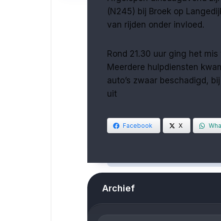
(N245) bij Broek op Langedi
van rijden onder invloed.
Rond 21.30 uur ging het mis
Meerdere hulpdiensten kwame
auto’s zwaar beschadigd, bij
uit
Facebook
X
Wha
Archief