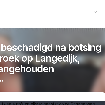
Home
Nieuws
R
Alkmaar
Cultuur
 beschadigd na botsing
Kunst
roek op Langedijk,
Noord-
Holland
Protected by WP Anti-Hacker
aangehouden
Regio
Sport
26
Streekagen
Theater
n twee auto’s op elkaar gebotst op de Schagerweg
112