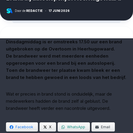
Door de
REDACTIE
·
17 JUNI 2026
Dinsdagmiddag is er omstreeks 17.50 uur een brand
uitgebroken op de Overtoom in Heerhugowaard.
De brandweer werd met meerdere eenheden
opgeroepen voor een brand bij een autosloperij.
Toen de brandweer ter plaatse kwam bleek er een
brand te hebben gewoed in een loods van het bedrijf.
Wat er precies in brand stond is onduidelijk, maar de
medewerkers hadden de brand zelf al geblust. De
brandweer heeft verder een nacontrole uitgevoerd.
Facebook
X
WhatsApp
Email