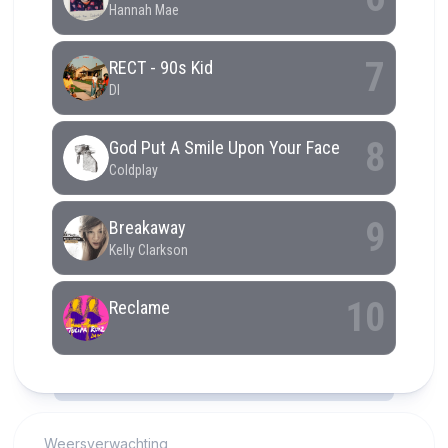
RCAST.NET
Weersverwachting