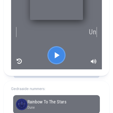
RCAST.NET
Gedraaide nummers: