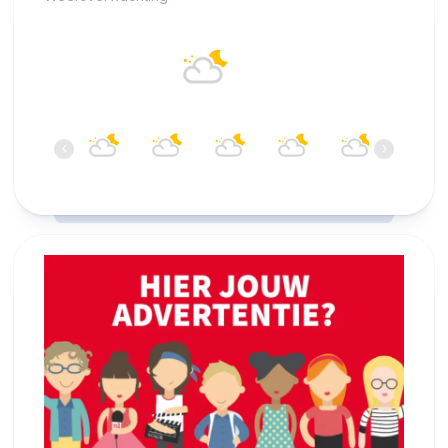
Alkmaar
21°C
Overwegend bewolkt
22:00
23:00
00:00
01:00
02:00
03:00
‹
›
21°C
20°C
19°C
19°C
18°C
17°C