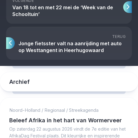
VOLGENDE
Van 18 tot en met 22 mei de ‘Week van de
Schooltuin’
TERUG
Jonge fietsster valt na aanrijding met auto
op Westtangent in Heerhugowaard
Archief
Noord-Holland
/
Regionaal
/
Streekagenda
Beleef Afrika in het hart van Wormerveer
Op zaterdag 22 augustus 2026 vindt de 7e editie van het
AfrikaDag Festival plaats. Dit kleurrijke en inspirerende