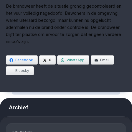
De brandweer heeft de situatie grondig gecontroleerd en
het vuur volledig nagedoofd. Bewoners in de omgeving
waren uiteraard bezorgd, maar kunnen nu opgelucht
ademhalen nu de brand onder controle is. De brandweer
blijft ter plaatse om ervoor te zorgen dat er geen verdere
risico’s zijn.
Facebook
X
WhatsApp
Email
Bluesky
Archief