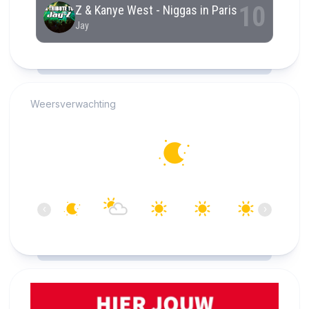
RCAST.NET
Weersverwachting
Alkmaar
12°C
Helder
06:00
07:00
08:00
09:00
10:00
11:00
‹
›
12°C
13°C
14°C
18°C
20°C
22°C