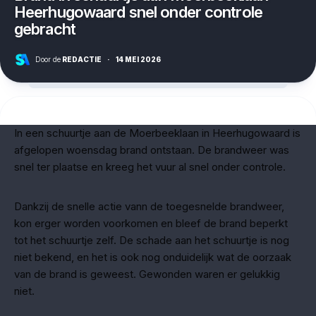
Heerhugowaard snel onder controle
gebracht
Door de
REDACTIE
·
14 MEI 2026
In een schuurtje aan de Moerbeeklaan in Heerhugowaard is
afgelopen woensdag brand ontstaan. De brandweer was
snel ter plaatse en kreeg het vuur al snel onder controle.
Dankzij de snelle actie vann de toegesnelde brandweer,
kon erger worden voorkomen en bleef de brand beperkt
tot het schuurtje zelf. De schade aan het schuurtje is nog
niet bekend, en het is ook nog onduidelijk wat de oorzaak
van de brand is geweest. Gewonden waren er gelukkig
niet.