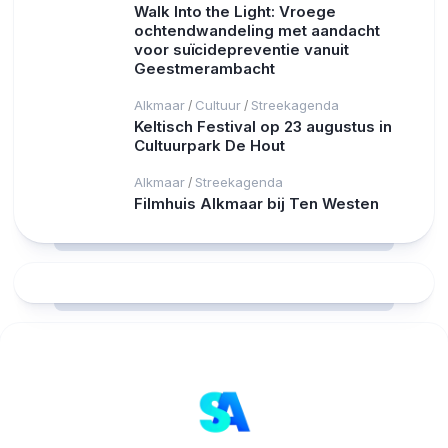
Walk Into the Light: Vroege
ochtendwandeling met aandacht
voor suïcidepreventie vanuit
Geestmerambacht
Alkmaar
Cultuur
Streekagenda
/
/
Keltisch Festival op 23 augustus in
Cultuurpark De Hout
Alkmaar
Streekagenda
/
Filmhuis Alkmaar bij Ten Westen
RCAST.NET