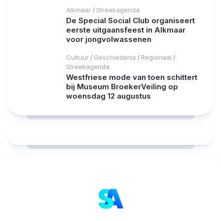
Alkmaar
Streekagenda
/
De Special Social Club organiseert
eerste uitgaansfeest in Alkmaar
voor jongvolwassenen
Cultuur
Geschiedenis
Regionaal
/
/
/
Streekagenda
Westfriese mode van toen schittert
bij Museum BroekerVeiling op
woensdag 12 augustus
RCAST.NET