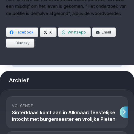
een misdrijf om het leven is gekomen. “Het onderzoek van
de politie is derhalve afgerond”, aldus de woordvoerder.
Facebook
X
WhatsApp
Email
Bluesky
Archief
VOLGENDE
Sinterklaas komt aan in Alkmaar: feestelijke
intocht met burgemeester en vrolijke Pieten