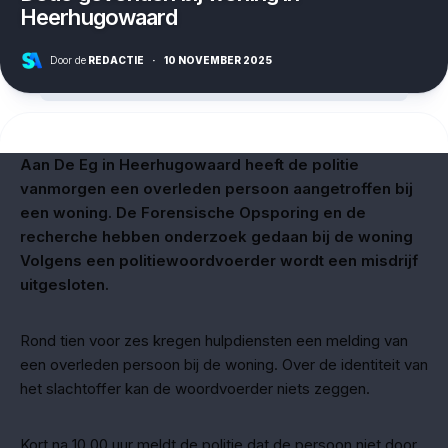
Heerhugowaard
Door de
REDACTIE
·
10 NOVEMBER 2025
Aan De Eg in Heerhugowaard heeft de politie
vanmorgen een overleden persoon aangetroffen bij
een woning. De Forensische Opsporing en de
recherche hebben onderzoek gedaan bij de woning
Volgens een politiewoordvoerder wordt een misdrijf
uitgesloten.
Rond tien voor zes kregen hulpdiensten een melding van
een overleden persoon bij de woning. Over de identiteit van
het slachtoffer kan de woordvoerder niets zeggen.
Kort na 10.00 uur meldt de politie dat de persoon niet door