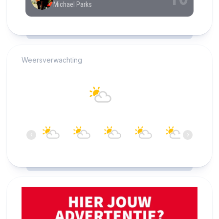
RCAST.NET
Weersverwachting
Alkmaar
21°C
Overwegend bewolkt
17:00
18:00
19:00
20:00
21:00
22:00
‹
›
21°C
21°C
20°C
19°C
18°C
18°C