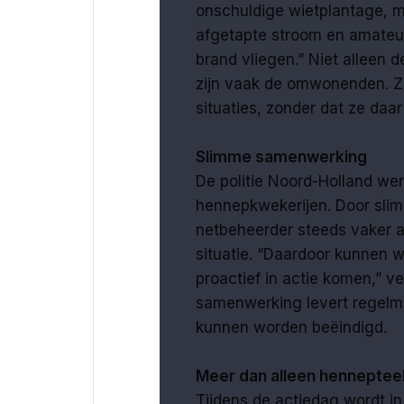
onschuldige wietplantage, ma
afgetapte stroom en amateur
brand vliegen.” Niet alleen d
zijn vaak de omwonenden. Zi
situaties, zonder dat ze daa
Slimme samenwerking
De politie Noord-Holland we
hennepkwekerijen. Door slimm
netbeheerder steeds vaker af
situatie. “Daardoor kunnen 
proactief in actie komen,” v
samenwerking levert regelma
kunnen worden beëindigd.
Meer dan alleen henneptee
Tijdens de actiedag wordt 