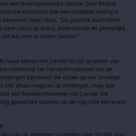
ar een levensgevaarlijke situatie. Door illegaal
istische installaties kan een complete woning in
e bewoners lopen risico. “De grootste slachtoffers
j lopen risico op brand, waterschade en gevaarlijke
r zelf iets mee te maken hebben.”
rkt nauw samen met Liander bij het opsporen van
e monitoring van het elektriciteitsnet kan de
wijkingen signaleren die wijzen op een onveilige
we niet alleen reageren op meldingen, maar ook
ertelt een fraudemedewerker van Liander. Die
tig gevaarlijke situaties op die nog vóór een brand
lt
in één van de woningen bovendien ruim 50.000 euro