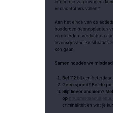
informatie van inwoners kun
er slachtoffers vallen.”
Aan het einde van de actied
honderden hennepplanten ve
en meerdere verdachten aang
levensgevaarlijke situaties 
kon gaan.
Samen houden we misdaad u
Bel 112
bij een heterdaad 
Geen spoed? Bel de poli
Blijf liever anoniem? Me
op
houdmisdaaduitjebuur
criminaliteit en wat je k