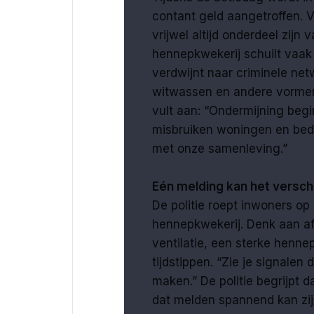
contant geld aangetroffen. V
vrijwel altijd onderdeel zijn
hennepkwekerij schuilt vaak
verdwijnt naar criminele ne
witwassen en andere vormen 
vult aan: “Ondermijning beg
misbruiken woningen en bed
met onze samenleving.”
Eén melding kan het versch
De politie roept inwoners op 
hennepkwekerij. Denk aan a
ventilatie, een sterke henn
tijdstippen. “Zie je signalen 
maken.” De politie begrijpt 
dat melden spannend kan zi