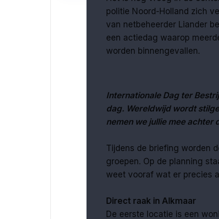
politie Noord-Holland zich v
van netbeheerder Liander be
een actiedag waarop meerder
worden binnengevallen.
Internationale Dag ter Bestri
dag. Wereldwijd wordt stilge
nemen we jullie mee achter
Tijdens de briefing worden d
groepen. Op de planning st
weet vooraf wat er precies a
Direct raak in Alkmaar
De eerste locatie is een woni