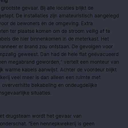
ving
grootste gevaar. Bij alle locaties blijkt de
 afgetapt. De installaties zijn amateuristisch aangelegd
 voor de bewoners én de omgeving. Extra
ten ter plaatse komen om de stroom veilig af te
abels die hier binnenkomen in de meterkast. Het
wanneer er brand zou ontstaan. De gevolgen voor
mpzalig geweest. Dan had de hele flat geëvacueerd
en megabrand geworden,” vertelt een monteur van
lijk warme kabels aanwijst. Achter de voordeur blijkt
rij veel meer is dan alleen een ruimte met
p, oververhitte bekabeling en ondeugdelijke
nsgevaarlijke situaties.
het drugsteam wordt het gevaar van
 onderschat. “Een hennepkwekerij is geen