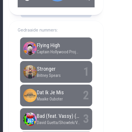
RCAST.NET
Gedraaide nummers: