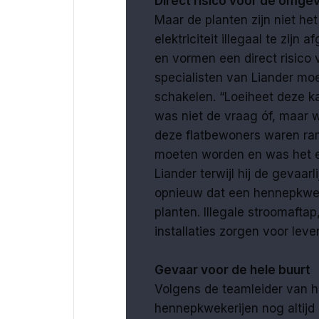
Direct risico voor de omge
Maar de planten zijn niet het 
elektriciteit illegaal te zijn
en vormen een direct risico
specialisten van Liander moe
schakelen. “Loeiheet deze k
was niet de vraag óf, maar 
deze flatbewoners waren ra
moeten worden en was het e
Liander terwijl hij de gevaar
opnieuw dat een hennepkweke
planten. Illegale stroomafta
installaties zorgen voor leve
Gevaar voor de hele buurt
Volgens de teamleider van 
hennepkwekerijen nog altijd