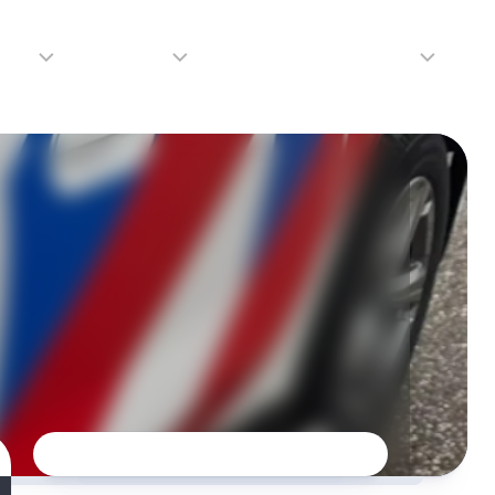
adio
Adverteren
Tip de redactie
Contact
Luister
Adverteren
Contact
LIVE
Over
ons
da