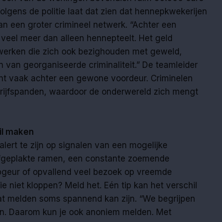
olgens de politie laat dat zien dat hennepkwekerijen
 van een groter crimineel netwerk. “Achter een
 veel meer dan alleen hennepteelt. Het geld
twerken die zich ook bezighouden met geweld,
van georganiseerde criminaliteit.” De teamleider
int vaak achter een gewone voordeur. Criminelen
rijfspanden, waardoor de onderwereld zich mengt
il maken
alert te zijn op signalen van een mogelijke
fgeplakte ramen, een constante zoemende
epgeur of opvallend veel bezoek op vreemde
die niet kloppen? Meld het. Eén tip kan het verschil
dat melden soms spannend kan zijn. “We begrijpen
jn. Daarom kun je ook anoniem melden. Met