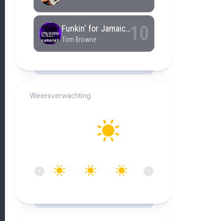
RCAST.NET
Weersverwachting
Alkmaar
29°C
Helder
14:00
15:00
16:00
17:00
18:00
19:0
‹
›
29°C
28°C
28°C
28°C
27°C
27°