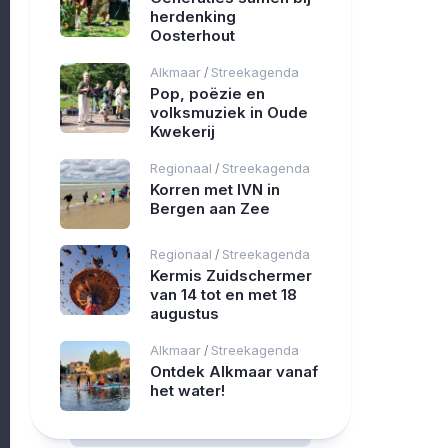
herdenking
Oosterhout
Alkmaar
Streekagenda
/
Pop, poëzie en
volksmuziek in Oude
Kwekerij
Regionaal
Streekagenda
/
Korren met IVN in
Bergen aan Zee
Regionaal
Streekagenda
/
Kermis Zuidschermer
van 14 tot en met 18
augustus
Alkmaar
Streekagenda
/
Ontdek Alkmaar vanaf
het water!