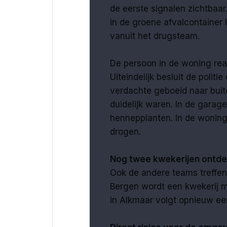
de eerste signalen zichtbaa
in de groene afvalcontainer 
vanuit het drugsteam.
De persoon in de woning reag
Uiteindelijk besluit de politi
verdachte geboeid naar buite
duidelijk waren. In de gara
hennepplanten. In de wonin
drogen.
Nog twee kwekerijen ontde
Ook de andere teams treffen 
Bergen wordt een kwekerij m
in Alkmaar volgt opnieuw e