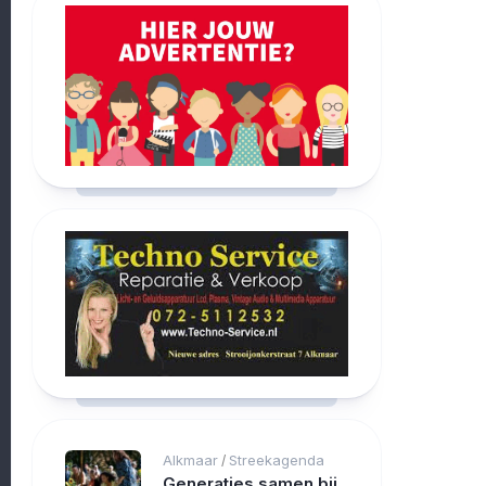
Alkmaar
Streekagenda
/
Generaties samen bij