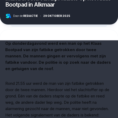
Bootpad in Alkmaar
Door de
REDACTIE
·
29 OKTOBER 2025
Op donderdagavond werd een man op het Klaas
Bootpad van zijn fatbike getrokken door twee
mannen. De mannen gingen er vervolgens met zijn
fatbike vandoor. De politie is op zoek naar de daders
en getuigen van de roof.
Rond 21.55 uur werd de man van zijn fatbike getrokken
door de twee mannen. Hierdoor viel het slachtoffer op de
grond. Eén van de daders stapte op de fatbike en reed
weg, de andere dader liep weg. De politie heeft na
alarmering gezocht naar de mannen, maar niet gevonden.
Het volgende signalement van de daders is bekend: