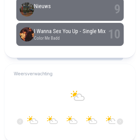
RCAST.NET
Weersverwachting
Alkmaar
20°C
Bewolkt
11:00
12:00
13:00
14:00
15:00
16:00
‹
›
20°C
20°C
20°C
21°C
21°C
22°C