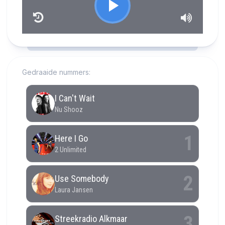
RCAST.NET
Gedraaide nummers: