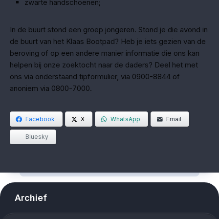
zwarte handschoenen;
In de buurt stond een groep jongeren. Stond je die avond in
de buurt van het Klaas Bootpad? Heb je iets gezien van de
beroving of op een andere manier informatie die ons kan
helpen bij onze zoektocht naar de daders? Deel het met
ons via onderstaand tipformulier, via 0900-8844 of
anoniem via 0800-7000.
Facebook
X
WhatsApp
Email
Bluesky
Archief