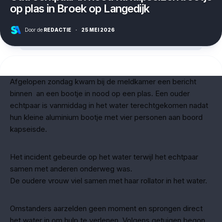
op plas in Broek op Langedijk
Door de
REDACTIE
·
25 MEI 2026
Afgelopen zondag kwam bij de meldkamer een bericht
binnen an een bootje in nood op een plas. Een ouder
echtpaar is vanmiddag in het water terechtgekomen nadat
hun kleine aluminium bootje met vier personen aan boord
kapseisde.
Het incident gebeurde op het water terwijl het echtpaar
samen met anderen onderweg was.
De oudere vrouw viel samen met haar rollator in het water.
Omstanders aarzelden geen moment en sprongen direct
het water in om hulp te verlenen. Volgens getuigen begon