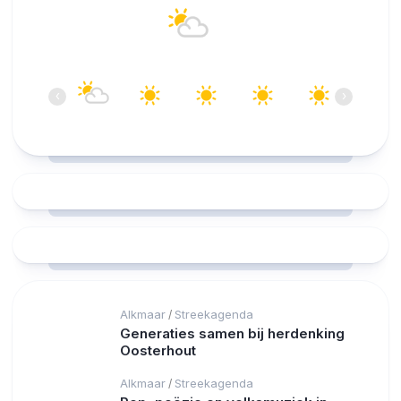
15°C
Overwegend helder
07:00
08:00
09:00
10:00
11:00
12:00
‹
›
15°C
17°C
21°C
24°C
26°C
27°C
Alkmaar
Streekagenda
/
Generaties samen bij herdenking
Oosterhout
Alkmaar
Streekagenda
/