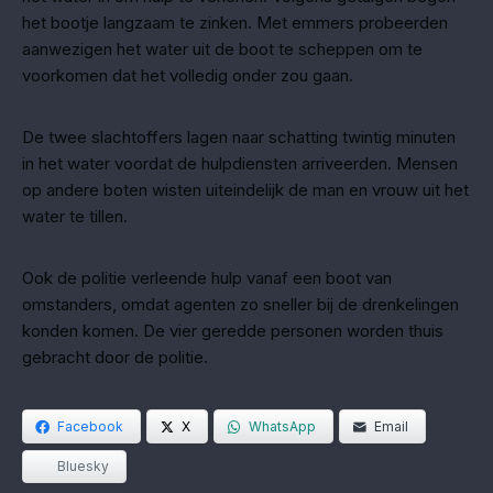
het bootje langzaam te zinken. Met emmers probeerden
aanwezigen het water uit de boot te scheppen om te
voorkomen dat het volledig onder zou gaan.
De twee slachtoffers lagen naar schatting twintig minuten
in het water voordat de hulpdiensten arriveerden. Mensen
op andere boten wisten uiteindelijk de man en vrouw uit het
water te tillen.
Ook de politie verleende hulp vanaf een boot van
omstanders, omdat agenten zo sneller bij de drenkelingen
konden komen. De vier geredde personen worden thuis
gebracht door de politie.
Facebook
X
WhatsApp
Email
Bluesky