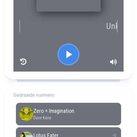
RCAST.NET
Gedraaide nummers: