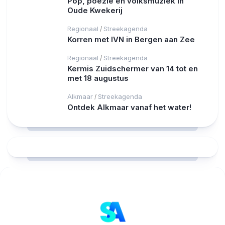
Pop, poëzie en volksmuziek in
Oude Kwekerij
Regionaal
Streekagenda
/
Korren met IVN in Bergen aan Zee
Regionaal
Streekagenda
/
Kermis Zuidschermer van 14 tot en
met 18 augustus
Alkmaar
Streekagenda
/
Ontdek Alkmaar vanaf het water!
RCAST.NET