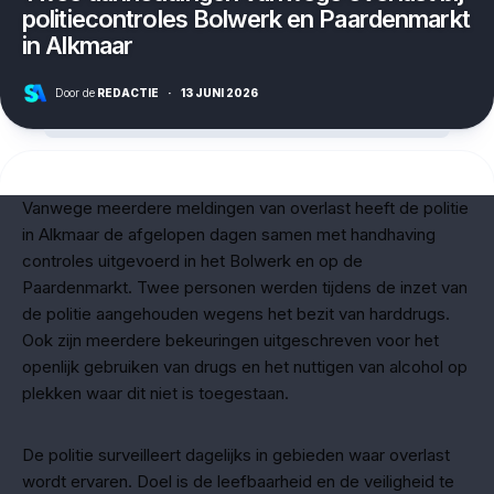
politiecontroles Bolwerk en Paardenmarkt
in Alkmaar
Door de
REDACTIE
·
13 JUNI 2026
Vanwege meerdere meldingen van overlast heeft de politie
in Alkmaar de afgelopen dagen samen met handhaving
controles uitgevoerd in het Bolwerk en op de
Paardenmarkt. Twee personen werden tijdens de inzet van
de politie aangehouden wegens het bezit van harddrugs.
Ook zijn meerdere bekeuringen uitgeschreven voor het
openlijk gebruiken van drugs en het nuttigen van alcohol op
plekken waar dit niet is toegestaan.
De politie surveilleert dagelijks in gebieden waar overlast
wordt ervaren. Doel is de leefbaarheid en de veiligheid te