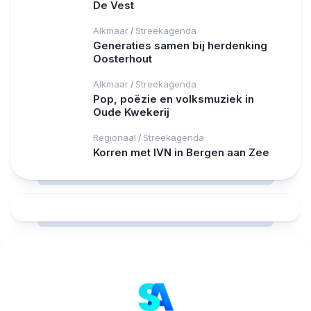
De Vest
Alkmaar
Streekagenda
/
Generaties samen bij herdenking
Oosterhout
Alkmaar
Streekagenda
/
Pop, poëzie en volksmuziek in
Oude Kwekerij
Regionaal
Streekagenda
/
Korren met IVN in Bergen aan Zee
RCAST.NET