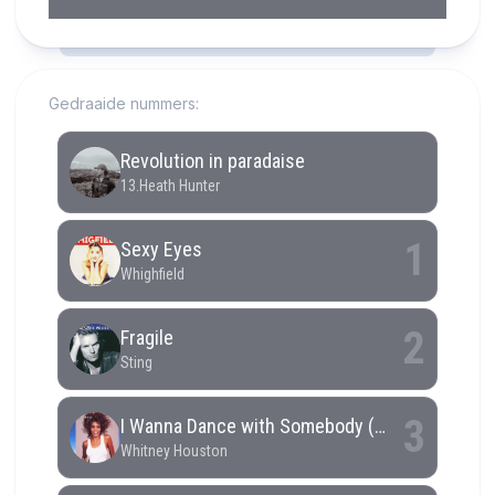
RCAST.NET
Gedraaide nummers: