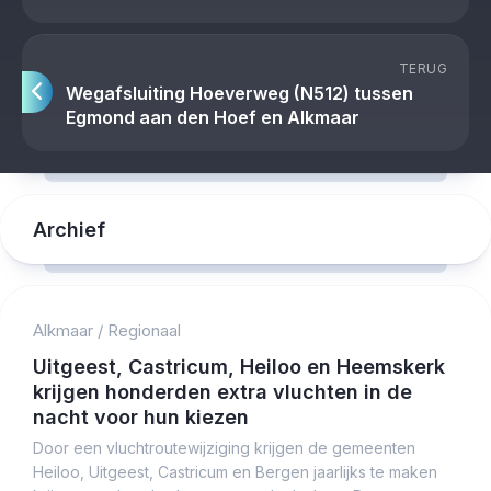
TERUG
Wegafsluiting Hoeverweg (N512) tussen
Egmond aan den Hoef en Alkmaar
Archief
Alkmaar
/
Regionaal
Uitgeest, Castricum, Heiloo en Heemskerk
krijgen honderden extra vluchten in de
nacht voor hun kiezen
Door een vluchtroutewijziging krijgen de gemeenten
Heiloo, Uitgeest, Castricum en Bergen jaarlijks te maken