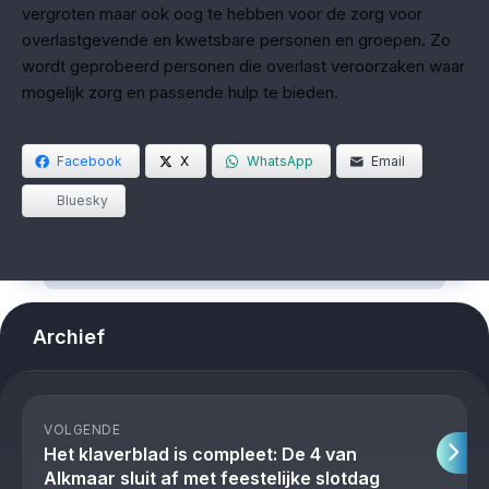
vergroten maar ook oog te hebben voor de zorg voor
overlastgevende en kwetsbare personen en groepen. Zo
wordt geprobeerd personen die overlast veroorzaken waar
mogelijk zorg en passende hulp te bieden.
Facebook
X
WhatsApp
Email
Bluesky
Archief
VOLGENDE
Het klaverblad is compleet: De 4 van
Alkmaar sluit af met feestelijke slotdag