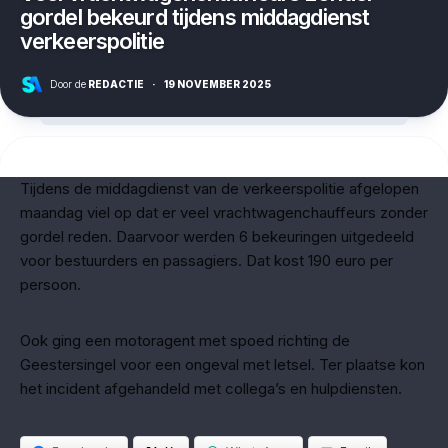
gordel bekeurd tijdens middagdienst
verkeerspolitie
Door de
REDACTIE
·
19 NOVEMBER 2025
Tijdens de middagdienst van de verkeerspolitie afgelopen
maandag viel op dat er veel vrachtwagenchauffeurs zonder
gordel reden. Daarvoor werden 6 bekeuringen uitgedeeld
voor bestuurders en passagiers. Dat kost 190 euro per
persoon.
Ook ging een motoragent met spoed richting de
Geestersingel voor een ongeval met letsel. Ter plaatse kon
het incident afgehandeld met collega’s en hulpdiensten.