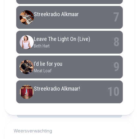
RCAST.NET
Weersverwachting