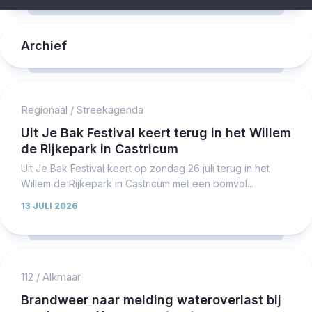
Archief
Regionaal
/
Streekagenda
Uit Je Bak Festival keert terug in het Willem
de Rijkepark in Castricum
Uit Je Bak Festival keert op zondag 26 juli terug in het
Willem de Rijkepark in Castricum met een bomvol...
13 JULI 2026
112
/
Alkmaar
Brandweer naar melding wateroverlast bij