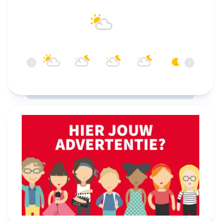
Alkmaar
19°C
Overwegend bewolkt
21:00
22:00
23:00
00:00
01:00
02:00
‹
›
19°C
18°C
17°C
16°C
15°C
15°C