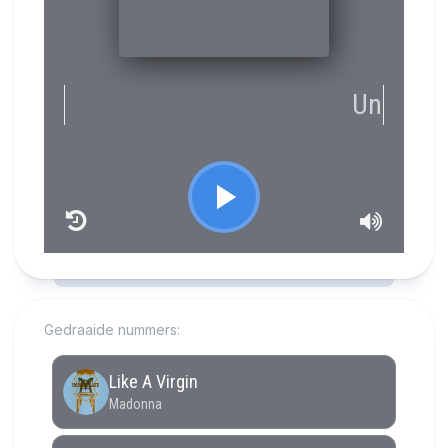
RCAST.NET
Gedraaide nummers: