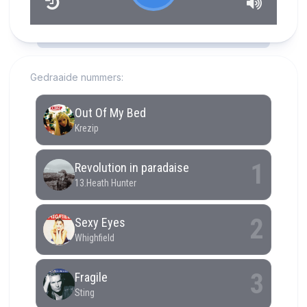
RCAST.NET
Gedraaide nummers: