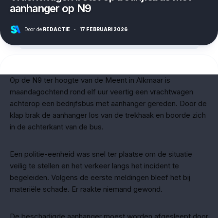
aanhanger op N9
Door de
REDACTIE
·
17 FEBRUARI 2026
Op de N9 ter hoogte van de Meent in Alkmaar is
maandagochtend rond elf uur veertig een vrachtwagen
achterop een bedrijfsbus met aanhanger gereden. Door de
klap brak de aanhanger los van de trekhaak en boorde zich
in de achterkant van de bus.
Een politie-eenheid was snel ter plaatse om de situatie
veilig te stellen en het verkeer langs het incident te
begeleiden. Volgens de eerste meldingen bleef het bij
materiële schade. Er raakte niemand gewond.
De beschadigde aanhanger moest worden afgesleept door