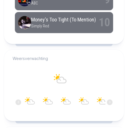
RCAST.NET
Weersverwachting
Alkmaar
23°C
Overwegend helder
16:00
17:00
18:00
19:00
20:00
21:00
‹
›
23°C
23°C
22°C
21°C
20°C
19°C