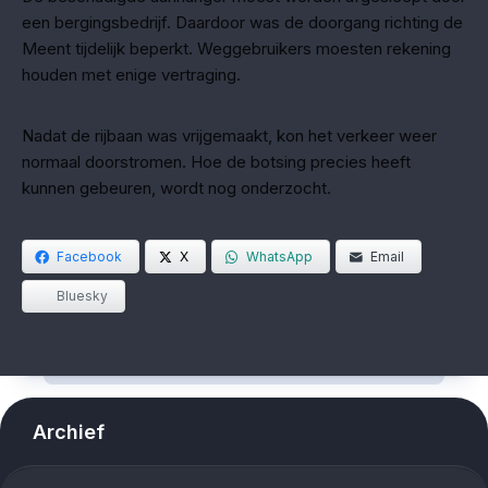
een bergingsbedrijf. Daardoor was de doorgang richting de
Meent tijdelijk beperkt. Weggebruikers moesten rekening
houden met enige vertraging.
Nadat de rijbaan was vrijgemaakt, kon het verkeer weer
normaal doorstromen. Hoe de botsing precies heeft
kunnen gebeuren, wordt nog onderzocht.
Facebook
X
WhatsApp
Email
Bluesky
Archief