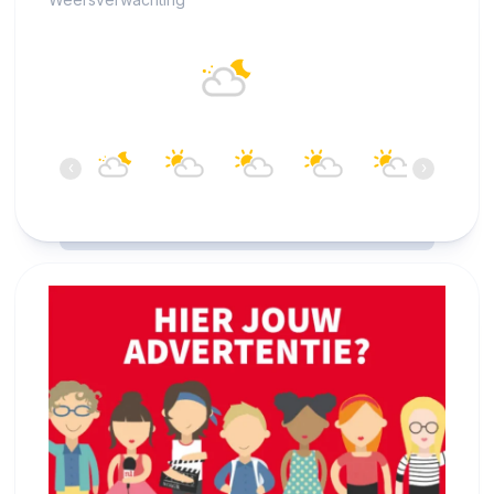
Alkmaar
17°C
Overwegend bewolkt
06:00
07:00
08:00
09:00
10:00
11:00
‹
›
17°C
16°C
17°C
18°C
19°C
20°C