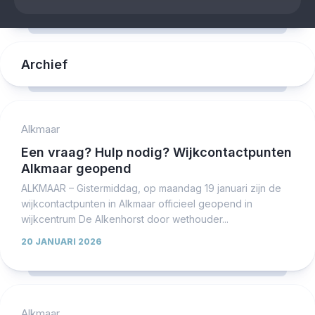
Archief
Alkmaar
Een vraag? Hulp nodig? Wijkcontactpunten
Alkmaar geopend
ALKMAAR – Gistermiddag, op maandag 19 januari zijn de
wijkcontactpunten in Alkmaar officieel geopend in
wijkcentrum De Alkenhorst door wethouder...
20 JANUARI 2026
Alkmaar