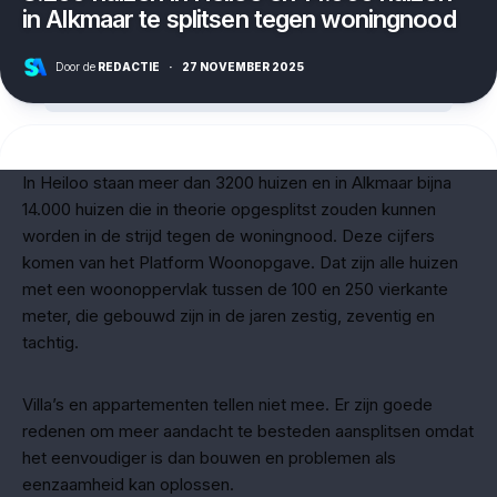
in Alkmaar te splitsen tegen woningnood
Door de
REDACTIE
·
27 NOVEMBER 2025
In Heiloo staan meer dan 3200 huizen en in Alkmaar bijna
14.000 huizen die in theorie opgesplitst zouden kunnen
worden in de strijd tegen de woningnood. Deze cijfers
komen van het Platform Woonopgave. Dat zijn alle huizen
met een woonoppervlak tussen de 100 en 250 vierkante
meter, die gebouwd zijn in de jaren zestig, zeventig en
tachtig.
Villa’s en appartementen tellen niet mee. Er zijn goede
redenen om meer aandacht te besteden aansplitsen omdat
het eenvoudiger is dan bouwen en problemen als
eenzaamheid kan oplossen.