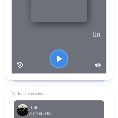
RCAST.NET
Gedraaide nummers: