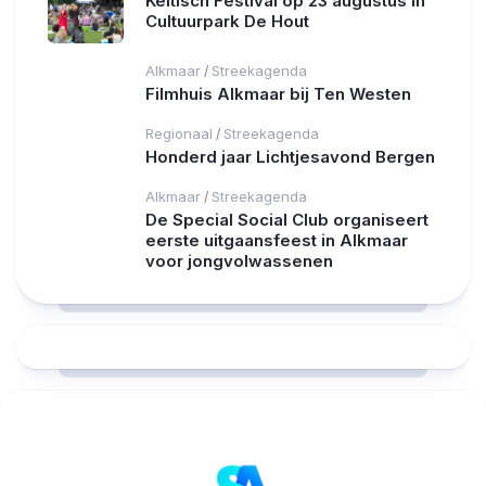
Keltisch Festival op 23 augustus in
Cultuurpark De Hout
Alkmaar
Streekagenda
/
Filmhuis Alkmaar bij Ten Westen
Regionaal
Streekagenda
/
Honderd jaar Lichtjesavond Bergen
Alkmaar
Streekagenda
/
De Special Social Club organiseert
eerste uitgaansfeest in Alkmaar
voor jongvolwassenen
RCAST.NET