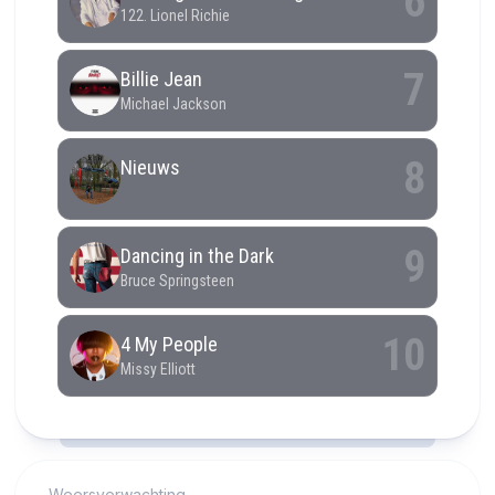
RCAST.NET
Weersverwachting