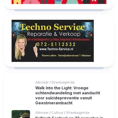
Alkmaar
Streekagenda
/
Walk Into the Light: Vroege
ochtendwandeling met aandacht
voor suïcidepreventie vanuit
Geestmerambacht
Alkmaar
Cultuur
Streekagenda
/
/