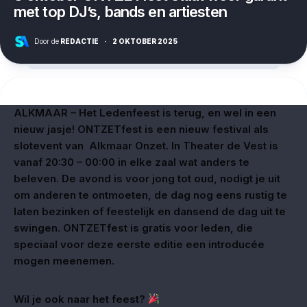
met top DJ’s, bands en artiesten
Door de
REDACTIE
·
2 OKTOBER 2025
ALKMAAR – Het Ledenfeest is terug, en wel in een
nieuw jasje! ONTZETfest is een nieuw festival als
slotevent van Alkmaar Onzet. In Theater de Vest is
vanaf 20:30 – 00:00 in elke zaal wat anders te
beleven. De avond is voor jong tot oud, nodigt je uit
om anderen te ontmoeten, de dag nog eens rustig te
laten bezinken of feestelijk en dansend de dag uit te
swingen. ONTZETfest is gratis voor leden, die
speciaal voor deze eerste editie een introducée
mogen meenemen.
Wil je ook naar het feest?