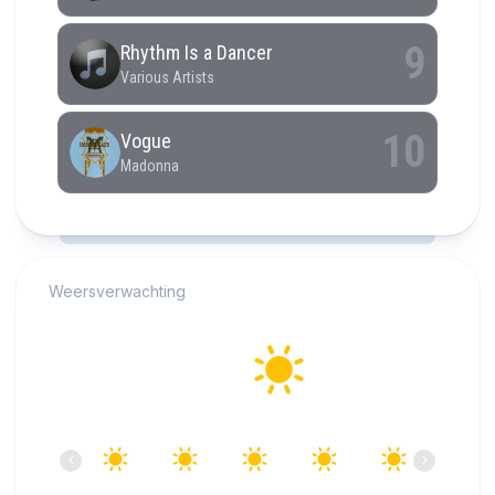
RCAST.NET
Weersverwachting
Alkmaar
24°C
Helder
10:00
11:00
12:00
13:00
14:00
15:00
‹
›
24°C
26°C
27°C
27°C
28°C
28°C