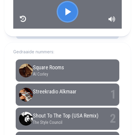
RCAST.NET
Gedraaide nummers: