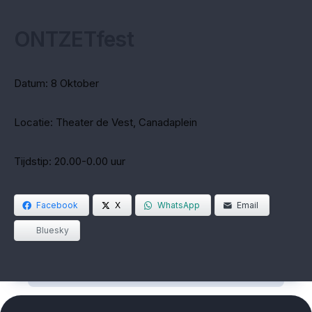
ONTZETfest
Datum: 8 Oktober
Locatie: Theater de Vest, Canadaplein
Tijdstip: 20.00-0.00 uur
Facebook
X
WhatsApp
Email
Bluesky