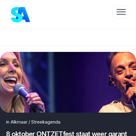
Skip
to
content
Protected by WP Anti-Hacker
in
Alkmaar
/
Streekagenda
8 oktober ONTZETfest staat weer garant