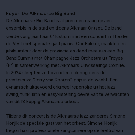
Foyer: De Alkmaarse Big Band
De Alkmaarse Big Band is al jaren een graag gezien
ensemble in de stad en tijdens Alkmaar Ontzet. De band
vierde vorig jaar haar 6
e
lustrum met een concert in Theater
de Vest met speciale gast pianist Cor Bakker, maakte een
jubileumtour door de provincie en deed mee aan een Big
Band Summit met Champagne Jazz Orchestra uit Troyes
(Fr) in samenwerking met Alkmaars Uitwisselings Comité.
In 2024 sleepten ze bovendien ook nog eens de
prestigieuze “Jerry van Rooijen”-prijs in de wacht. Een
dynamisch uitgevoerd origineel repertoire uit het jazz,
swing, funk, latin en easy-listening oevre valt te verwachten
van dit 18 koppig Alkmaarse orkest.
Tijdens dit concert is de Alkmaarse jazz zangeres Simone
Honjik de speciale gast van het orkest. Simone Honijk
begon haar professionele zangcarrière op de leeftijd van