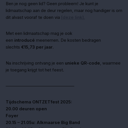
Ben je nog geen lid? Geen probleem! Je kunt je
lidmaatschap aan de deur regelen, maar nog handiger is om
dit alvast vooraf te doen via
[deze link]
.
Met een lidmaatschap mag je ook
een
introducé
meenemen. De kosten bedragen
slechts
€15,73 per jaar
.
Na inschrijving ontvang je een
unieke QR-code
, waarmee
je toegang krijgt tot het feest.
————————————————
Tijdschema ONTZETfest 2025:
20.00 deuren open
Foyer
20.15 – 21.05u: Alkmaarse Big Band