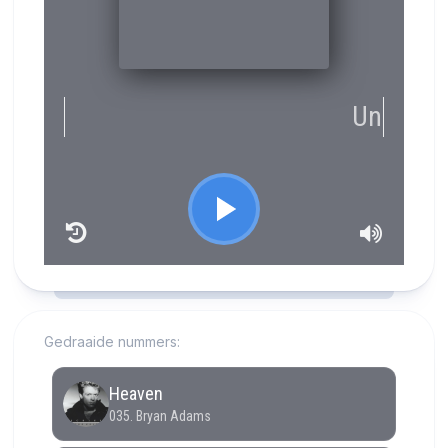
RCAST.NET
Gedraaide nummers: