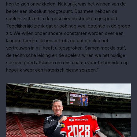
hen te zien ontwikkelen. Natuurlijk was het winnen van de
beker een absoluut hoogtepunt. Daarmee hebben de
spelers zichzelf in de geschiedenisboeken gespeeld.
Tegelijkertijd zie ik dat er ook nog veel potentie in de groep
zit. We willen onder andere constanter worden over een
langere termijn. Ik ben er trots op dat de club het
vertrouwen in mij heeft uitgesproken. Samen met de staf,
de technische leiding en de spelers willen we het huidige
seizoen goed afsluiten om ons daarna voor te bereiden op
hopelijk weer een historisch nieuw seizoen.”