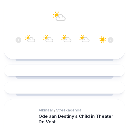
Alkmaar
22°C
Overwegend bewolkt
11:00
12:00
13:00
14:00
15:00
16:00
‹
›
22°C
21°C
22°C
23°C
23°C
23°C
Alkmaar
Streekagenda
/
Ode aan Destiny’s Child in Theater
De Vest