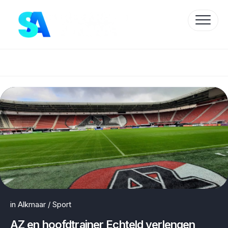
Skip
to
content
Protected by WP Anti-Hacker
in
Alkmaar
/
Sport
AZ en hoofdtrainer Echteld verlengen