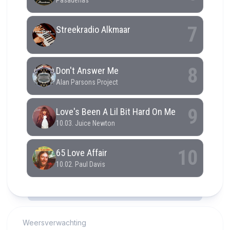
RCAST.NET
Weersverwachting