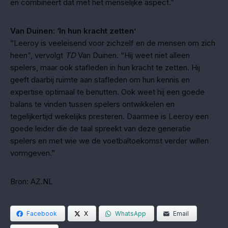
en combineert dat met het menselijke aspect.”
Van Duinen: ‘In hun kracht zetten’
“Leeroy is veeleisend voor zichzelf en de mensen om zich
heen”, vervolgt
TD
Van Duinen. “Hij weet niet alleen
spelers, maar ook stafleden in hun kracht te zetten. Hij
geeft daarbij ruimte aan stafleden om hun kennis en
expertise optimaal te benutten. Ook weet hij een goede
balans te vinden tussen spelers ontwikkelen en
tegelijkertijd wekelijks presteren. Daarmee is Leeroy een
goede leider die de taal spreekt van deze generatie
spelers en met wie we de voetbaltoekomst verder willen
vormgeven.”
Bron: AZ.NL
Facebook
X
WhatsApp
Email