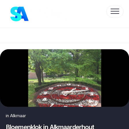
Skip
to
content
Protected by WP Anti-Hacker
in
Alkmaar
Bloemenklok in Alkmaarderhout