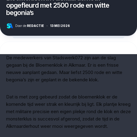
opgefleurd met 2500 rode en witte
begonia’s
Door de
REDACTIE
·
13 MEI 2026
De medewerkers van Stadswerk072 zijn aan de slag
gegaan bij de Bloemenklok in Alkmaar. Er is een frisse
nieuwe aanplant gedaan. Maar liefst 2500 rode en witte
begonia’s zijn er geplant in de bekende klok.
Dat is met zorg gebeurd zodat de bloemenklok er de
komende tijd weer strak en kleurrijk bij ligt. Elk plantje kreeg
met militaire precisie een eigen plekje rond de klok en deze
monsterklus is succesvol afgerond, zodat de tijd in de
Alkmaarderhout weer mooi weergegeven wordt.