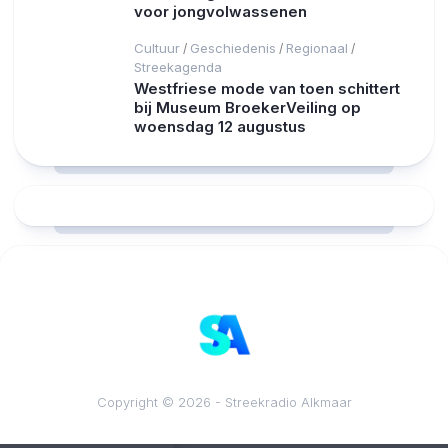
voor jongvolwassenen
Cultuur
Geschiedenis
Regionaal
/
/
/
Streekagenda
Westfriese mode van toen schittert
bij Museum BroekerVeiling op
woensdag 12 augustus
RCAST.NET
Copyright © 2026 - Streekradio Alkmaar