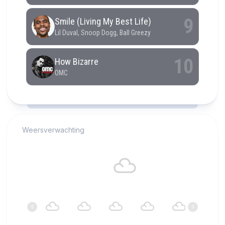
RCAST.NET
Weersverwachting
Alkmaar
18°C
Bewolkt
01:00
02:00
03:00
04:00
05:00
06:00
‹
›
18°C
17°C
17°C
17°C
17°C
17°C