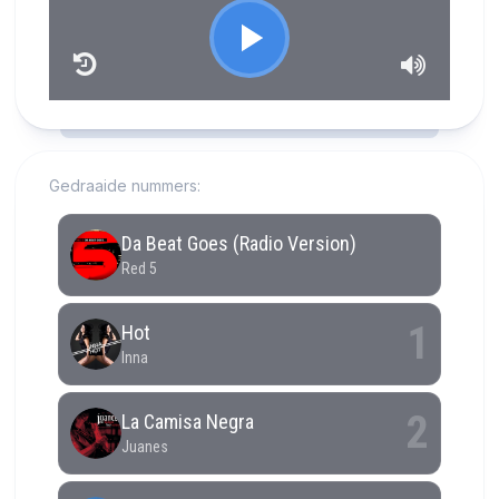
RCAST.NET
Gedraaide nummers: