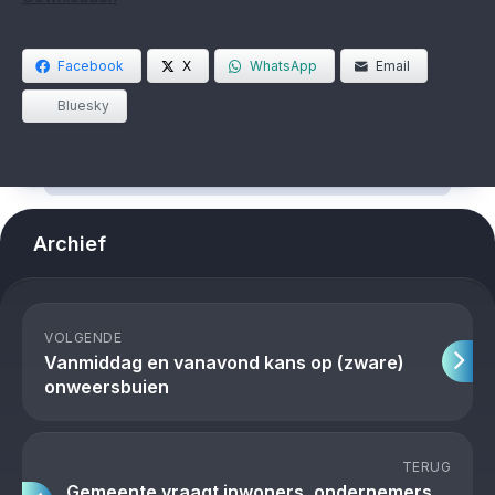
Facebook
X
WhatsApp
Email
Bluesky
Archief
VOLGENDE
Vanmiddag en vanavond kans op (zware)
onweersbuien
TERUG
Gemeente vraagt inwoners, ondernemers