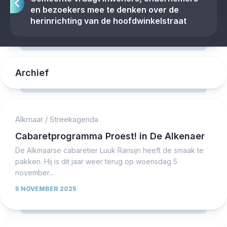
en bezoekers mee te denken over de
herinrichting van de hoofdwinkelstraat
Archief
Alkmaar
/
Streekagenda
Cabaretprogramma Proest! in De Alkenaer
De Alkmaarse cabaretier Luuk Ransijn heeft de smaak te
pakken. Hij is dit jaar weer terug op woensdag 5
november...
5 NOVEMBER 2025