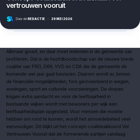
vertrouwen vooruit
Door de
REDACTIE
·
29 MEI 2026
Alkmaar groeit, en daar moet iedereen in de gemeente van
profiteren. Dat is de hoofdboodschap van de nieuwe brede
coalitie van PRO, D66, VVD en CDA die de gemeente de
komende vier jaar gaat besturen. Daarom wordt er, binnen
de financiële mogelijkheden, fors geïnvesteerd in wegen,
woningen, sport en culturele voorzieningen. De dorpen
krijgen extra aandacht en voor de leefbaarheid in
bestaande wijken wordt met bewoners per wijk een
leefbaarheidsplan opgesteld. Voor mensen die moeite
hebben om rond te komen, wordt het armoedebeleid veel
eenvoudiger. Dit blijkt uit het concept-coalitieakkoord Vol
Vertrouwen Vooruit dat de formerende partijen vandaag