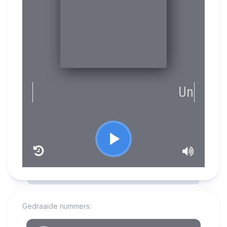
RCAST.NET
Gedraaide nummers: