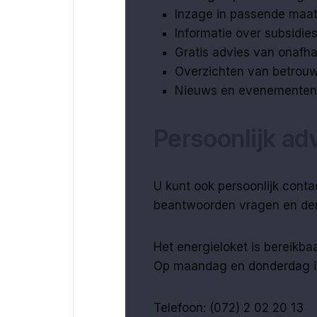
Inzage in passende maa
Informatie over subsidi
Gratis advies van onafh
Overzichten van betro
Nieuws en evenementen
Persoonlijk a
U kunt ook persoonlijk cont
beantwoorden vragen en den
Het energieloket is bereikb
Op maandag en donderdag is 
Telefoon: (072) 2 02 20 13