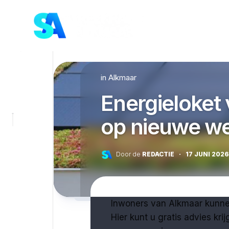
Skip
to
content
in
Alkmaar
Energieloket
op nieuwe we
Door de
REDACTIE
·
17 JUNI 2026
Inwoners van Alkmaar kunne
Hier kunt u gratis advies k