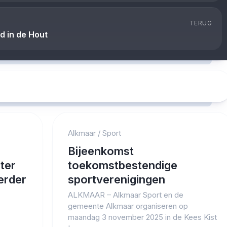
TERUG
d in de Hout
Alkmaar
/
Sport
Bijeenkomst
ter
toekomstbestendige
erder
sportverenigingen
ALKMAAR – Alkmaar Sport en de
gemeente Alkmaar organiseren op
maandag 3 november 2025 in de Kees Kist