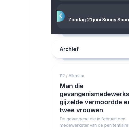
Zondag 21 juni Sunny Soun
Archief
112
/
Alkmaar
Man die
gevangenismedewerks
gijzelde vermoordde e
twee vrouwen
De gevangene die in februari een
medewerkster van de penitentiaire