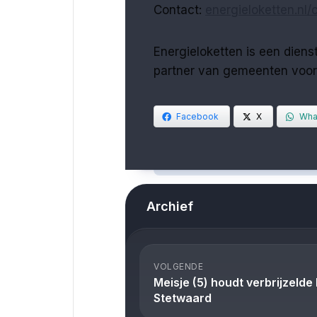
Contact:
energieloketten.nl/
Energieloketten is een dien
partner van gemeenten voo
Facebook
X
Wha
Archief
VOLGENDE
Meisje (5) houdt verbrijzelde
Stetwaard