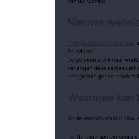
van uw woning.
Nieuwe websi
Energieloketten.nl/alkmaar
is
Bouwloket.
De gemeente Alkmaar werkt 
verlengen deze samenwerki
energiezuiniger en comforta
Waarmee kan h
Op de website vindt u alles
Handige tips om energie