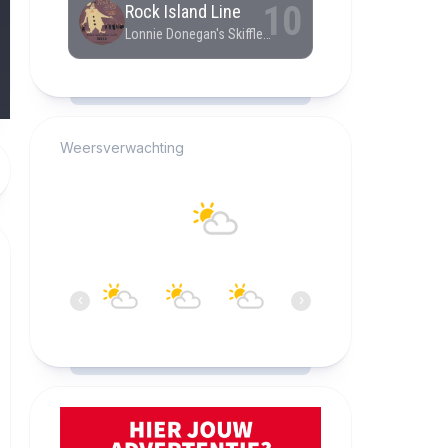
RCAST.NET
Weersverwachting
Alkmaar
20°C
Bewolkt
12:00
13:00
14:00
15:00
16:00
17:0
‹
›
20°C
20°C
21°C
21°C
22°C
22°