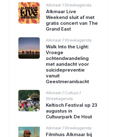
Alkmaar
Streekagenda
/
Alkmaar Live
Weekend sluit af met
gratis concert van The
Grand East
Alkmaar
Streekagenda
/
Walk Into the Light:
Vroege
ochtendwandeling
met aandacht voor
suïcidepreventie
vanuit
Geestmerambacht
Alkmaar
Cultuur
/
/
Streekagenda
Keltisch Festival op 23
augustus in
Cultuurpark De Hout
Alkmaar
Streekagenda
/
Filmhuis Alkmaar bij