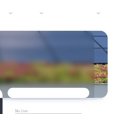
adio
Adverteren
Tip de redactie
Contact
Luister
Adverteren
Contact
LIVE
Over
ons
da
Nu Live