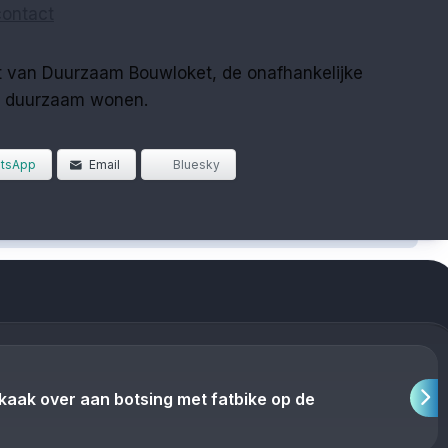
contact
st van Duurzaam Bouwloket, de onafhankelijke
r duurzaam wonen.
tsApp
Email
Bluesky
 kaak over aan botsing met fatbike op de