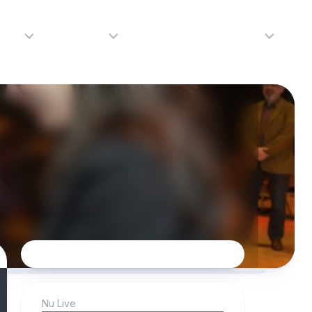
adio
Adverteren
Tip de redactie
Contact
Luister
Adverteren
Contact
LIVE
Over
ons
da
Nu Live