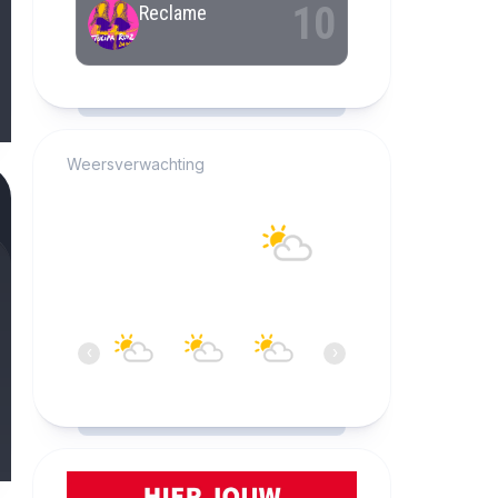
RCAST.NET
Weersverwachting
Alkmaar
16°C
Overwegend bewolkt
07:00
08:00
09:00
10:00
11:00
12:0
‹
›
16°C
17°C
18°C
19°C
20°C
20°