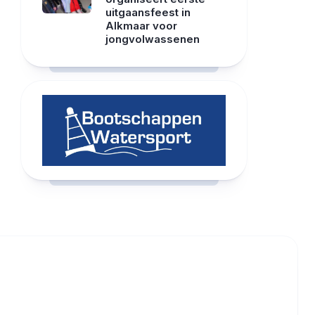
uitgaansfeest in
Alkmaar voor
jongvolwassenen
RCAST.NET