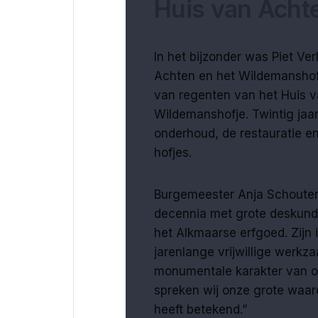
Huis van Acht
In het bijzonder was Piet V
Achten en het Wildemanshofj
van regenten van het Huis v
Wildemanshofje. Twintig jaar
onderhoud, de restauratie e
hofjes.
Burgemeester Anja Schouten:
decennia met grote deskundi
het Alkmaarse erfgoed. Zijn 
jarenlange vrijwillige werkz
monumentale karakter van on
spreken wij onze grote waard
heeft betekend.”