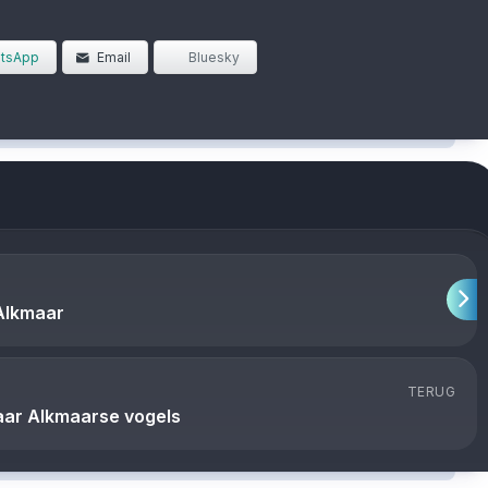
tsApp
Email
Bluesky
 Alkmaar
TERUG
naar Alkmaarse vogels