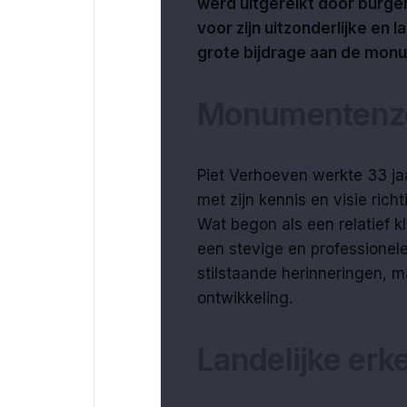
werd uitgereikt door burge
voor zijn uitzonderlijke en 
grote bijdrage aan de mon
Monumentenzo
Piet Verhoeven werkte 33 jaa
met zijn kennis en visie ri
Wat begon als een relatief kl
een stevige en professionel
stilstaande herinneringen, m
ontwikkeling.
Landelijke erk