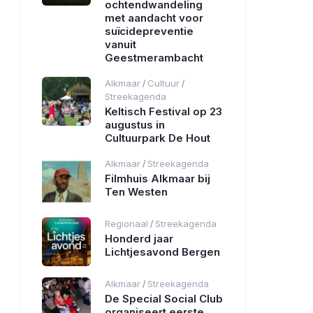
ochtendwandeling
met aandacht voor
suïcidepreventie
vanuit
Geestmerambacht
Alkmaar
Cultuur
/
/
Streekagenda
Keltisch Festival op 23
augustus in
Cultuurpark De Hout
Alkmaar
Streekagenda
/
Filmhuis Alkmaar bij
Ten Westen
Regionaal
Streekagenda
/
Honderd jaar
Lichtjesavond Bergen
Alkmaar
Streekagenda
/
De Special Social Club
organiseert eerste