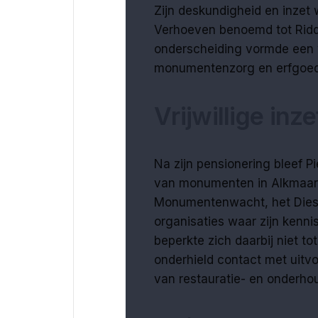
Zijn deskundigheid en inzet 
Verhoeven benoemd tot Ridde
onderscheiding vormde een w
monumentenzorg en erfgoed
Vrijwillige inz
Na zijn pensionering bleef P
van monumenten in Alkmaar e
Monumentenwacht, het Diese
organisaties waar zijn kenni
beperkte zich daarbij niet t
onderhield contact met uitvo
van restauratie- en onderho