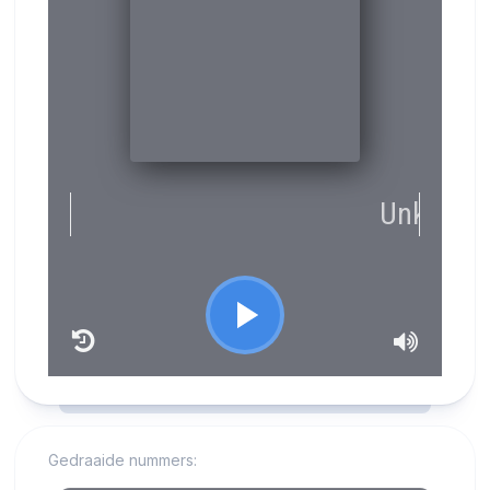
RCAST.NET
Gedraaide nummers: