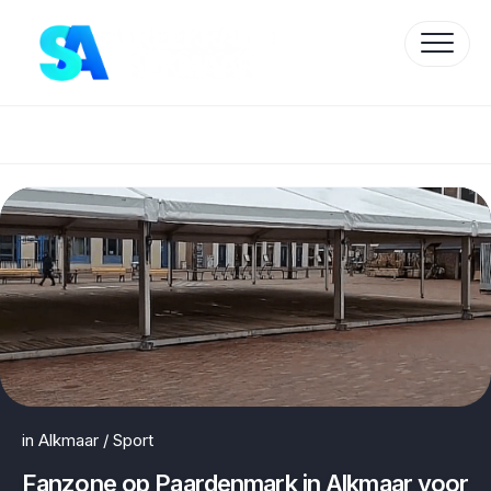
Skip
to
content
Protected by WP Anti-Hacker
in
Alkmaar
/
Sport
Fanzone op Paardenmark in Alkmaar voor