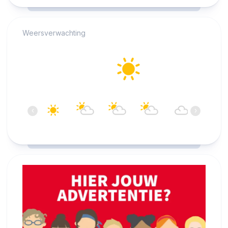
RCAST.NET
Weersverwachting
Alkmaar
27°C
Helder
18:00
19:00
20:00
21:00
22:00
23:00
‹
›
27°C
27°C
26°C
26°C
24°C
23°C