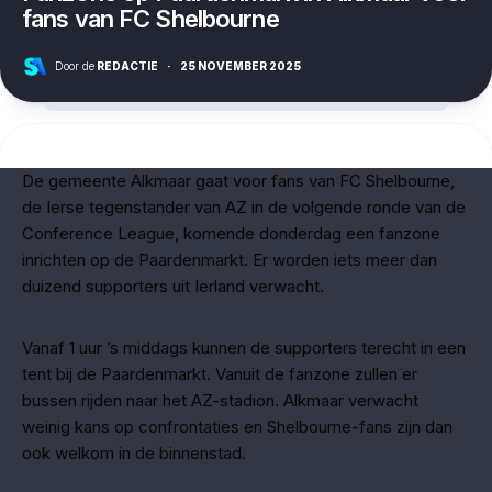
fans van FC Shelbourne
Door de
REDACTIE
·
25 NOVEMBER 2025
De gemeente Alkmaar gaat voor fans van FC Shelbourne,
de Ierse tegenstander van AZ in de volgende ronde van de
Conference League, komende donderdag een fanzone
inrichten op de Paardenmarkt. Er worden iets meer dan
duizend supporters uit Ierland verwacht.
Vanaf 1 uur ’s middags kunnen de supporters terecht in een
tent bij de Paardenmarkt. Vanuit de fanzone zullen er
bussen rijden naar het AZ-stadion. Alkmaar verwacht
weinig kans op confrontaties en Shelbourne-fans zijn dan
ook welkom in de binnenstad.