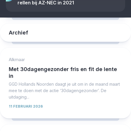
rellen bij AZ-NEC in 2021
Archief
Alkmaar
Met 30dagengezonder fris en fit de lente
in
GGD Hollands Noorden daagt je uit om in de maand maart
mee te doen met de actie ‘30dagengezonder’. De
uitdaging...
11 FEBRUARI 2026