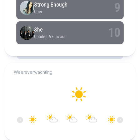
RCAST.NET
Weersverwachting
Alkmaar
22°C
Helder
11:00
12:00
13:00
14:00
15:00
16:00
‹
›
22°C
23°C
24°C
25°C
25°C
25°C