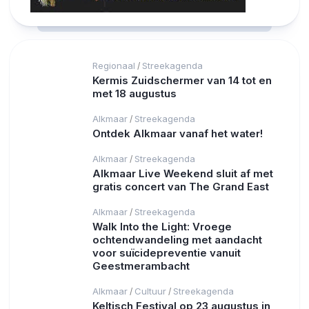
Regionaal
Streekagenda
/
Kermis Zuidschermer van 14 tot en
met 18 augustus
Alkmaar
Streekagenda
/
Ontdek Alkmaar vanaf het water!
Alkmaar
Streekagenda
/
Alkmaar Live Weekend sluit af met
gratis concert van The Grand East
Alkmaar
Streekagenda
/
Walk Into the Light: Vroege
ochtendwandeling met aandacht
voor suïcidepreventie vanuit
Geestmerambacht
Alkmaar
Cultuur
Streekagenda
/
/
Keltisch Festival op 23 augustus in