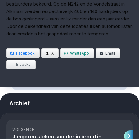
bestuurders bekeurd. Op de N242 en de Vondelstraat in
Alkmaar werden respectievelijk 466 en 140 hardrijders op
de bon geslingerd – aanzienlijk minder dan een jaar eerder.
Door de bekendheid van deze locaties lijken automobilisten
daar inmiddels het gaspedaal meer te temperen.
Facebook
X
WhatsApp
Email
Bluesky
Archief
VOLGENDE
Jongeren steken scooter in brand in