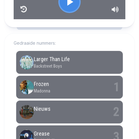
RCAST.NET
Gedraaide nummers: