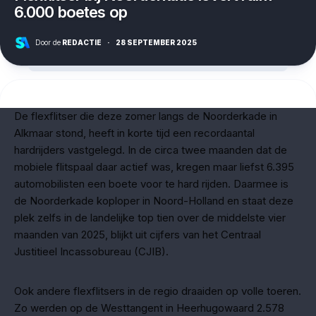
6.000 boetes op
Door de
REDACTIE
·
28 SEPTEMBER 2025
De flexflitser die deze zomer langs de Noorderkade in
Alkmaar stond, heeft in korte tijd een recordaantal
hardrijders vastgelegd. In de circa twee maanden dat de
mobiele flitspaal daar actief was, kregen maar liefst 6.395
automobilisten een boete voor te hard rijden. Daarmee is
de Noorderkade koploper in Noord-Holland en staat deze
plek zelfs in de landelijke top tien over de middelste vier
maanden van 2025, blijkt uit cijfers van het Centraal
Justitieel Incassobureau (CJIB).
Ook andere flexflitsers in de regio draaiden op volle toeren.
Zo werden op de Westtangent in Heerhugowaard 2.578