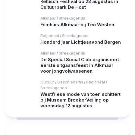
Keltisch Festival op 23 augustus in
Cultuurpark De Hout
Alkmaar
Streekagenda
/
Filmhuis Alkmaar bij Ten Westen
Regionaal
Streekagenda
/
Honderd jaar Lichtjesavond Bergen
Alkmaar
Streekagenda
/
De Special Social Club organiseert
eerste uitgaansfeest in Alkmaar
voor jongvolwassenen
Cultuur
Geschiedenis
Regionaal
/
/
/
Streekagenda
Westfriese mode van toen schittert
bij Museum BroekerVeiling op
woensdag 12 augustus
RCAST.NET