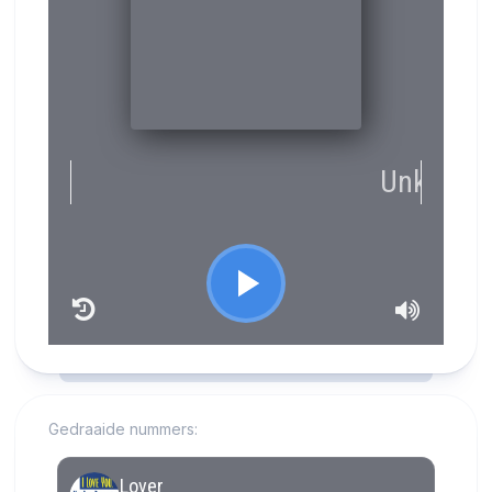
RCAST.NET
Gedraaide nummers: