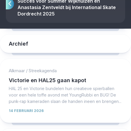
Succes voor Summer Wijkhuizen en
Anastasia Zentveldt bij International Skate
Dordrecht 2025
Archief
Alkmaar
/
Streekagenda
Victorie en HAL25 gaan kapot
HAL 25 en Victorie bundelen hun creatieve spierballen
voor een hele toffe avond met YoungRubbi en BUG! De
punk-rap kameraden slaan de handen ineen en brengen...
14 FEBRUARI 2026