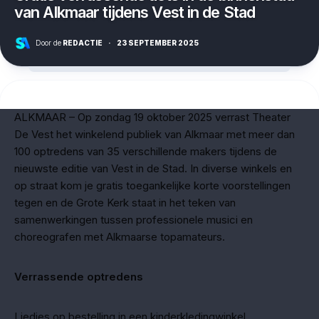
van Alkmaar tijdens Vest in de Stad
Door de
REDACTIE
·
23 SEPTEMBER 2025
ALKMAAR – Op zondag 19 oktober 2025 verrast Theater
De Vest het winkelend publiek van Alkmaar met meer dan
100 optredens van 35 verschillende makers tijdens de
nieuwste editie van Vest in de Stad. In diverse winkels en
op straat kom je gratis toegankelijke korte voorstellingen
tegen en de Grote Kerk staat in het teken van
samenwerkingen tussen professionele musici en
choreografen met Alkmaarse topamateurs.
Verrassende optredens
Liedjes op bestelling in een kinderkledingwinkel,