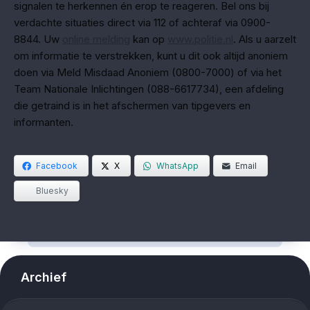
signalen te herkennen én erop te reageren. Bel ons bij
verdachte situaties direct via 112 of achteraf via 0900-
8844. Uw
online melding
kan op
www.politie.nl
. Als u aarzelt
om informatie te verstrekken, kunt u dit ook altijd anoniem
doen via Meld Misdaad Anoniem (0800-7000) of via het
Team Nationale Inlichtingen (088-6617734), een afdeling
die getraind is in het afschermen van tipgevers en
informanten.
Facebook
X
WhatsApp
Email
Bluesky
Archief