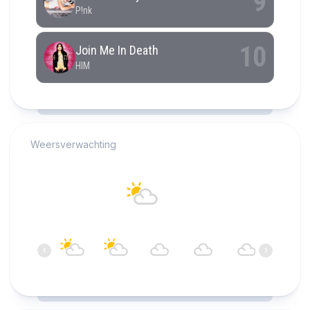
RCAST.NET
Weersverwachting
Alkmaar
19°C
Overwegend bewolkt
20:00
21:00
22:00
23:00
00:00
01:00
‹
›
19°C
18°C
18°C
18°C
18°C
18°C