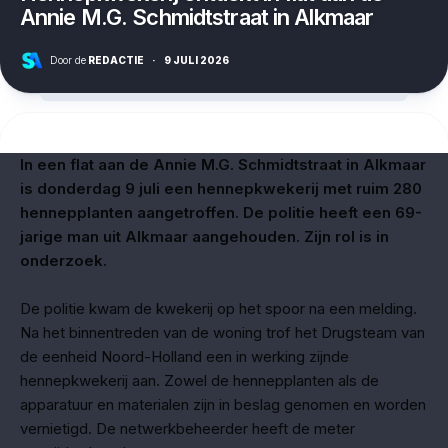
Annie M.G. Schmidtstraat in Alkmaar
Door de
REDACTIE
·
9 JULI 2026
In een flat aan de Annie M.G. Schmidtstraat in Alkmaar
is donderdag 9 juli een hennepkwekerij met ruim 280
hennepplanten aangetroffen. De politie heeft een 69-
jarige man uit Alkmaar aangehouden. Zijn rol is in
onderzoek.
De politie kwam de kwekerij op het spoor na een melding.
Na het binnentreden van de woning trof het Drugsteam van
de eenheid Noord-Holland een in werking zijnde
hennepkwekerij aan. Zowel de hennepplanten als de
apparatuur en materialen zijn in beslag genomen en worden
vernietigd. De netwerkbeheerder heeft de meter