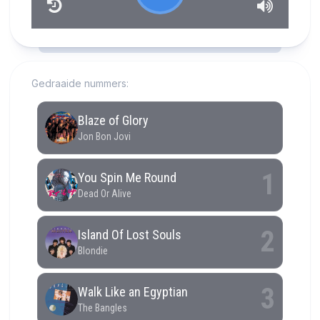
RCAST.NET
Gedraaide nummers: