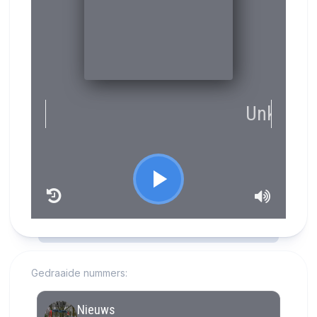
RCAST.NET
Gedraaide nummers: