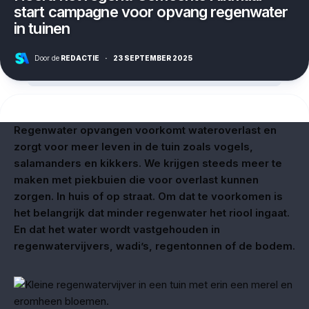
start campagne voor opvang regenwater
in tuinen
Door de
REDACTIE
·
23 SEPTEMBER 2025
Regenwater opvangen voorkomt wateroverlast en
zorgt voor meer leven in de tuin zoals vogels,
salamanders en kikkers. We krijgen steeds meer te
maken met piekbuien die voor overlast kunnen
zorgen. In huis of op straat. Om dat te voorkomen is
het belangrijk dat minder regenwater het riool ingaat.
En dat het water wordt vastgehouden in
regenwatervijvers, wadi’s, regentonnen of de bodem.