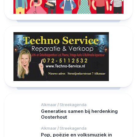
Alkmaar
Streekagenda
/
Generaties samen bij herdenking
Oosterhout
Alkmaar
Streekagenda
/
Pop, poëzie en volksmuziek in