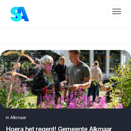
Skip
to
content
Protected by WP Anti-Hacker
in
Alkmaar
Hoera het regent! Gemeente Alkmaar