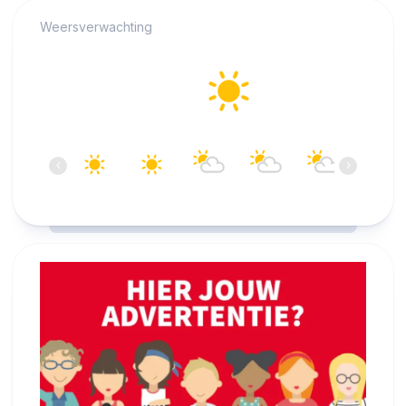
Weersverwachting
Alkmaar
28°C
Helder
17:00
18:00
19:00
20:00
21:00
22:00
‹
›
28°C
27°C
27°C
26°C
26°C
24°C