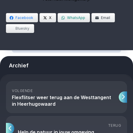
Facebook
X
WhatsApp
Email
Bluesky
Archief
VOLGENDE
Flexflitser weer terug aan de Westtangent
in Heerhugowaard
TERUG
Help de natuur in jouw omgeving