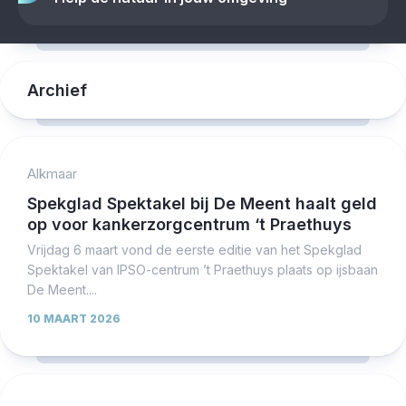
Archief
Alkmaar
Spekglad Spektakel bij De Meent haalt geld
op voor kankerzorgcentrum ‘t Praethuys
Vrijdag 6 maart vond de eerste editie van het Spekglad
Spektakel van IPSO-centrum ’t Praethuys plaats op ijsbaan
De Meent....
10 MAART 2026