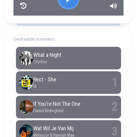
RCAST.NET
Gedraaide nummers: