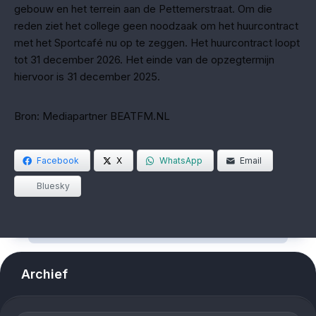
gebouw en het terrein aan de Pettemerstraat. Om die
reden ziet het college geen noodzaak om het huurcontract
met het Sportcafé nu op te zeggen. Het huurcontract loopt
tot 31 december 2026. Het einde van de opzegtermijn
hiervoor is 31 december 2025.
Bron: Mediapartner BEATFM.NL
Facebook
X
WhatsApp
Email
Bluesky
Archief