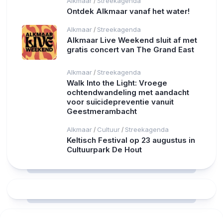
Alkmaar
Streekagenda
/
Ontdek Alkmaar vanaf het water!
Alkmaar
Streekagenda
/
Alkmaar Live Weekend sluit af met
gratis concert van The Grand East
Alkmaar
Streekagenda
/
Walk Into the Light: Vroege
ochtendwandeling met aandacht
voor suïcidepreventie vanuit
Geestmerambacht
Alkmaar
Cultuur
Streekagenda
/
/
Keltisch Festival op 23 augustus in
Cultuurpark De Hout
RCAST.NET