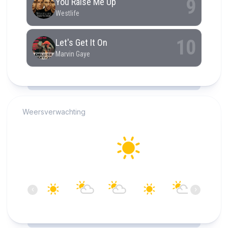
RCAST.NET
Weersverwachting
Alkmaar
25°C
Helder
15:00
16:00
17:00
18:00
19:00
20:00
‹
›
25°C
25°C
25°C
25°C
25°C
24°C