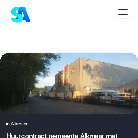
Skip
to
content
Protected by WP Anti-Hacker
in
Alkmaar
Huurcontract gemeente Alkmaar met