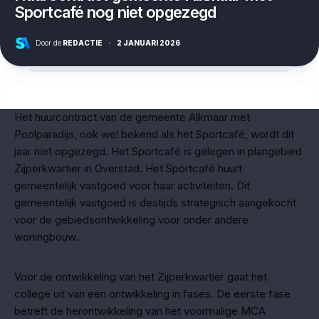
Sportcafé nog niet opgezegd
Door de
REDACTIE
·
2 JANUARI 2026
Het huurcontract van de gemeente Alkmaar met
Poolparadijs, ook wel bekend als het Sportcafé, wordt dit
jaar niet opgezegd. Het Sportcafé is gelegen in plangebied
Zijperkwartier in Overstad. Het Sportcafé huurt
gemeentelijk vastgoed voor haar activiteiten. Dit
gemeentelijk vastgoed is destijds strategisch aangekocht
voor de gebiedsontwikkeling voor onder andere
woningbouw.
Voor de ontwikkeling van het Zijperkwartier gaat het
college uit van een ontwikkeling in fases. De eerste fase
betreft de herontwikkeling van het voormalige MCA