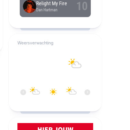
RCAST.NET
Weersverwachting
Alkmaar
25°C
Overwegend helder
14:00
15:00
16:00
17:00
18:00
19:0
‹
›
25°C
25°C
25°C
25°C
25°C
25°