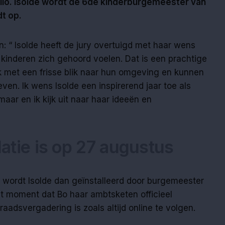
llo. Isolde wordt de 6de kinderburgemeester van
dt op.
“ Isolde heeft de jury overtuigd met haar wens
 kinderen zich gehoord voelen. Dat is een prachtige
ak met een frisse blik naar hun omgeving en kunnen
ven. Ik wens Isolde een inspirerend jaar toe als
ar en ik kijk uit naar haar ideeën en
llatie is op 27 augustus
 wordt Isolde dan geïnstalleerd door burgemeester
et moment dat Bo haar ambtsketen officieel
aadsvergadering is zoals altijd online te volgen.