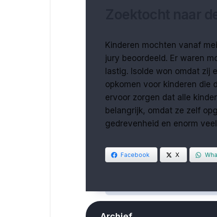
Zoektocht naar d
Kinderen mochten vanaf mei e
jury beoordeeld. Er waren m
lastig. Isolde won omdat zij 
opkomen voor kinderen die da
ervoor zorgen dat alle kinde
belangrijk, omdat ze zelf op
gedrevenheid en enorm veel
Facebook
X
Wha
Archief