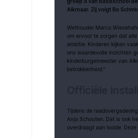
groep 8 van basisschool Be
Alkmaar. Zij volgt Bo Schmi
Wethouder Marco Wiesehahn: 
om ervoor te zorgen dat alle
ambitie. Kinderen kijken va
ons waardevolle inzichten ge
kinderburgemeester van Alkma
betrokkenheid.”
Officiële insta
Tijdens de raadsvergadering
Anja Schouten. Dat is ook h
overdraagt aan Isolde. Deze r