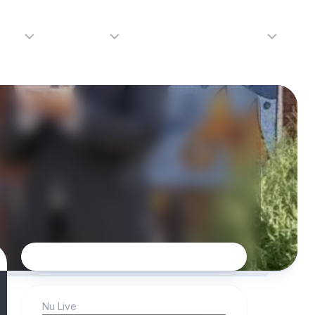
adio
Adverteren
Tip de redactie
Contact
Luister
Adverteren
Contact
LIVE
Over
ons
da
Nu Live