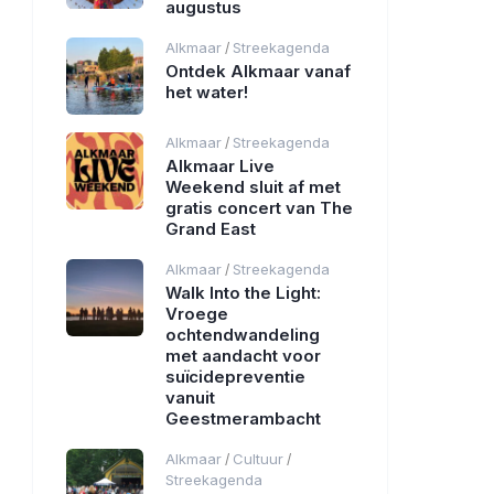
augustus
Alkmaar
Streekagenda
/
Ontdek Alkmaar vanaf
het water!
Alkmaar
Streekagenda
/
Alkmaar Live
Weekend sluit af met
gratis concert van The
Grand East
Alkmaar
Streekagenda
/
Walk Into the Light:
Vroege
ochtendwandeling
met aandacht voor
suïcidepreventie
vanuit
Geestmerambacht
Alkmaar
Cultuur
/
/
Streekagenda