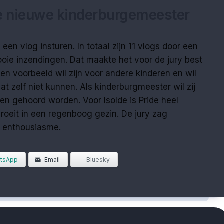
e nieuwe kinderburgemeester
en vlog insturen. In totaal zijn 11 vlogs door een
ooie inzendingen. Dat maakte het voor de jury best
een voorbeeld wil zijn voor andere kinderen en wil
t zelf niet kunnen. Als kinderburgmeester wil zij
ren gehoord worden. Voor Isolde is Pride heel
groeit in een regenboog gezin. De jury zag
 enthousiasme.
tsApp
Email
Bluesky