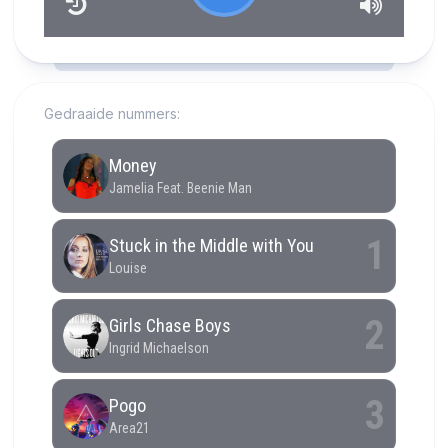
RCAST.NET
Gedraaide nummers: