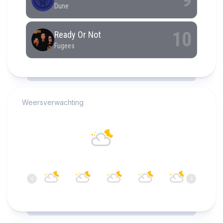
RCAST.NET
Weersverwachting
Alkmaar
19°C
Overwegend bewolkt
00:00
01:00
02:00
03:00
04:00
05:00
‹
›
19°C
19°C
18°C
17°C
17°C
16°C