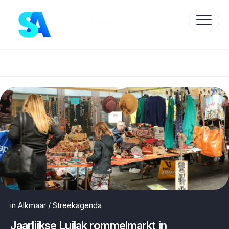
Skip
to
content
Protected by WP Anti-Hacker
in
Alkmaar
/
Streekagenda
Jaarlijkse Luilak rommelmarkt in