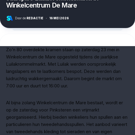
Winkelcentrum De Mare
Door de
REDACTIE
·
16 MEI 2026
Zo’n 80 overdekte kramen staan op zaterdag 23 mei in
Winkelcentrum de Mare opgesteld tijdens de jaarlijkse
Luilakrommelmarkt. Met Luilak werden oorspronkelijk
langslapers en te laatkomers bespot. Deze werden dan
luidruchtig wakkergemaakt. Daarom begint de markt om
7:00 uur en duurt tot 16:00 uur.
Al bijna zolang Winkelcentrum de Mare bestaat, wordt er
op de zaterdag voor Pinksteren een vrijmarkt
georganiseerd. Hierbij bieden winkeliers hun spullen aan en
particulieren hun tweedehandsspullen. Het aanbod varieert
van tweedehands kleding tot sieraden en van eigen