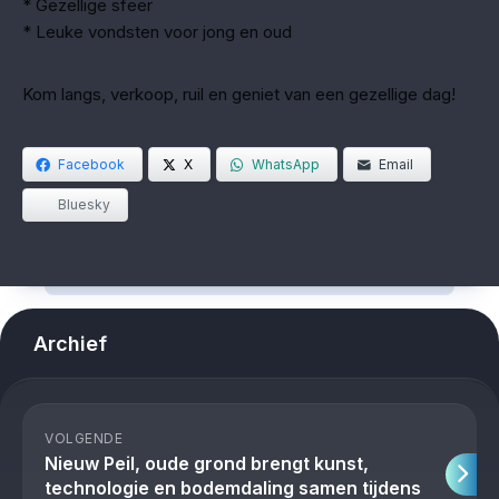
* Gezellige sfeer
* Leuke vondsten voor jong en oud
Kom langs, verkoop, ruil en geniet van een gezellige dag!
Facebook
X
WhatsApp
Email
Bluesky
Archief
VOLGENDE
Nieuw Peil, oude grond brengt kunst,
technologie en bodemdaling samen tijdens