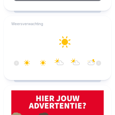
RCAST.NET
Weersverwachting
Alkmaar
25°C
Helder
18:00
19:00
20:00
21:00
22:00
23:00
‹
›
25°C
25°C
24°C
23°C
21°C
20°C