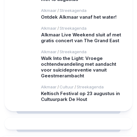
Alkmaar
Streekagenda
/
Ontdek Alkmaar vanaf het water!
Alkmaar
Streekagenda
/
Alkmaar Live Weekend sluit af met
gratis concert van The Grand East
Alkmaar
Streekagenda
/
Walk Into the Light: Vroege
ochtendwandeling met aandacht
voor suïcidepreventie vanuit
Geestmerambacht
Alkmaar
Cultuur
Streekagenda
/
/
Keltisch Festival op 23 augustus in
Cultuurpark De Hout
RCAST.NET