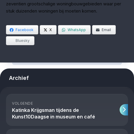
zeventien grootschalige woningbouwgebieden waar per
stuk duizenden woningen bij moeten komen.
Facebook
X
WhatsApp
Email
Bluesky
Archief
VOLGENDE
Katinka Krijgsman tijdens de
Kunst10Daagse in museum en café