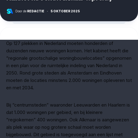
Door de
REDACTIE
·
5 OKTOBER 2025
Op 127 plekken in Nederland moeten honderden of
duizenden nieuwe woningen komen. Het kabinet heeft die
“regionale grootschalige woningbouwlocaties” opgenomen
in een plan voor de ruimtelijke indeling van Nederland in
2050. Rond grote steden als Amsterdam en Eindhoven
moeten de locaties minstens 2.000 woningen opleveren tot
en met 2034.
Bij “centrumsteden” waaronder Leeuwarden en Haarlem is
dat 1.000 woningen per gebied, en bij kleinere
“regiokernen” 400 woningen. Ook Alkmaar is aangewezen
als plek waar op nog grotere schaal moet worden
bijgebouwd. Dit gebied is toegevoegd aan een lijst met