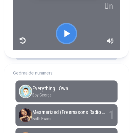
RCAST.NET
Gedraaide nummers: