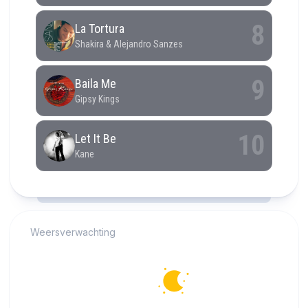
RCAST.NET
Weersverwachting
Alkmaar
16°C
Helder