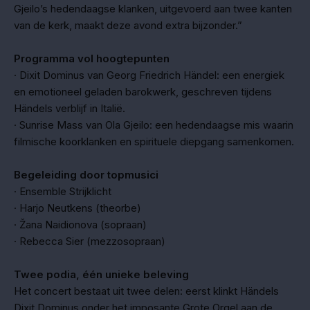
Gjeilo’s hedendaagse klanken, uitgevoerd aan twee kanten
van de kerk, maakt deze avond extra bijzonder.”
Programma vol hoogtepunten
· Dixit Dominus van Georg Friedrich Händel: een energiek
en emotioneel geladen barokwerk, geschreven tijdens
Händels verblijf in Italië.
· Sunrise Mass van Ola Gjeilo: een hedendaagse mis waarin
filmische koorklanken en spirituele diepgang samenkomen.
Begeleiding door topmusici
· Ensemble Strijklicht
· Harjo Neutkens (theorbe)
· Žana Naidionova (sopraan)
· Rebecca Sier (mezzosopraan)
Twee podia, één unieke beleving
Het concert bestaat uit twee delen: eerst klinkt Händels
Dixit Dominus onder het imposante Grote Orgel aan de