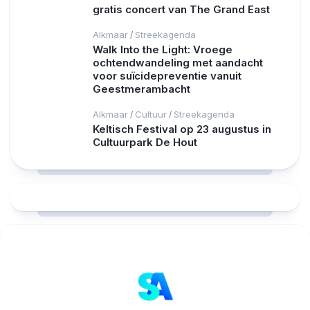
gratis concert van The Grand East
Alkmaar
Streekagenda
/
Walk Into the Light: Vroege
ochtendwandeling met aandacht
voor suïcidepreventie vanuit
Geestmerambacht
Alkmaar
Cultuur
Streekagenda
/
/
Keltisch Festival op 23 augustus in
Cultuurpark De Hout
RCAST.NET