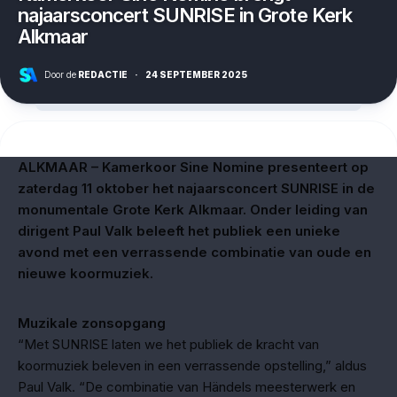
najaarsconcert SUNRISE in Grote Kerk
Alkmaar
Door de
REDACTIE
·
24 SEPTEMBER 2025
ALKMAAR – Kamerkoor Sine Nomine presenteert op
zaterdag 11 oktober het najaarsconcert SUNRISE in de
monumentale Grote Kerk Alkmaar. Onder leiding van
dirigent Paul Valk beleeft het publiek een unieke
avond met een verrassende combinatie van oude en
nieuwe koormuziek.
Muzikale zonsopgang
“Met SUNRISE laten we het publiek de kracht van
koormuziek beleven in een verrassende opstelling,” aldus
Paul Valk. “De combinatie van Händels meesterwerk en