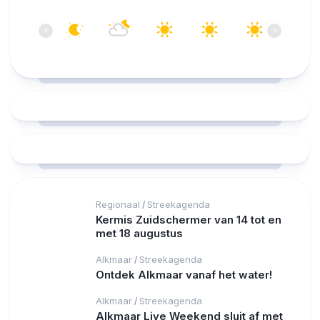
05:00
06:00
07:00
08:00
09:00
10:00
‹
›
16°C
16°C
15°C
17°C
21°C
24°C
Regionaal
Streekagenda
/
Kermis Zuidschermer van 14 tot en
met 18 augustus
Alkmaar
Streekagenda
/
Ontdek Alkmaar vanaf het water!
Alkmaar
Streekagenda
/
Alkmaar Live Weekend sluit af met