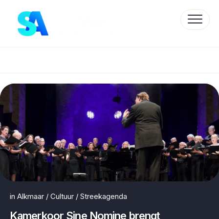
Skip
to
content
Protected by WP Anti-Hacker
in
Alkmaar
/
Cultuur
/
Streekagenda
Kamerkoor Sine Nomine brengt