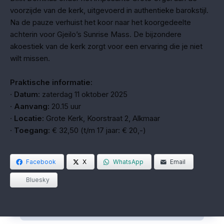
voorzijde van de kerk, uitgevoerd in authentieke barokstijl.
Na de pauze verhuist het koor naar het koorgedeelte
achterin voor Gjeilo’s Sunrise Mass. De bijzondere
akoestiek van de kerk zorgt voor een ervaring die je niet
wilt missen.
Praktische informatie:
·
Datum:
zaterdag 11 oktober 2025
·
Aanvang:
20.15 uur
·
Locatie:
Grote Kerk, Koorstraat 2, Alkmaar
·
Toegang:
€ 32,50 (t/m 17 jaar: € 20,-)
Facebook
X
WhatsApp
Email
Bluesky