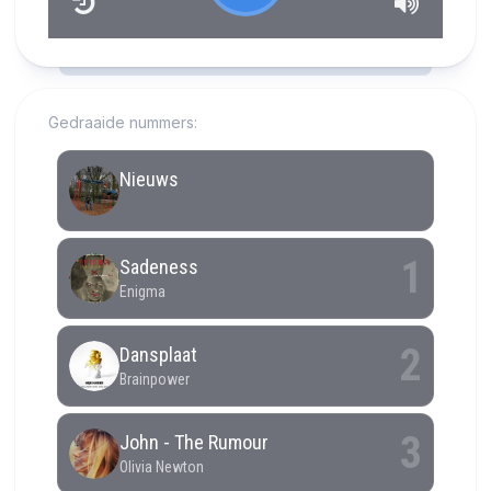
RCAST.NET
Gedraaide nummers: