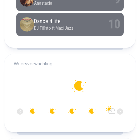
RCAST.NET
Weersverwachting
Alkmaar
14°C
Helder
03:00
04:00
05:00
06:00
07:00
08:00
‹
›
14°C
13°C
13°C
12°C
13°C
14°C