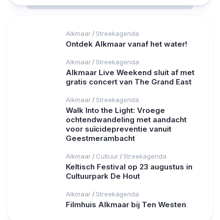
Alkmaar
Streekagenda
/
Ontdek Alkmaar vanaf het water!
Alkmaar
Streekagenda
/
Alkmaar Live Weekend sluit af met
gratis concert van The Grand East
Alkmaar
Streekagenda
/
Walk Into the Light: Vroege
ochtendwandeling met aandacht
voor suïcidepreventie vanuit
Geestmerambacht
Alkmaar
Cultuur
Streekagenda
/
/
Keltisch Festival op 23 augustus in
Cultuurpark De Hout
Alkmaar
Streekagenda
/
Filmhuis Alkmaar bij Ten Westen