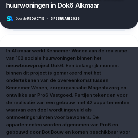
huurwoningen in Dok6 Alkmaar
Door de
REDACTIE
·
3 FEBRUARI 2026
In Alkmaar werkt Kennemer Wonen aan de realisatie
van 102 sociale huurwoningen binnen het
nieuwbouwproject Dok6. Een belangrijk moment
binnen dit project is gemarkeerd met het
ondertekenen van de overeenkomst tussen
Kennemer Wonen, zorgorganisatie Magentazorg en
ontwikkelaar Pro6 Vastgoed. Partijen tekenden voor
de realisatie van een gebouw met 42 appartementen,
waarvan een deel wordt ingevuld als
ontmoetingsruimten voor bewoners.
De
appartementen worden afgenomen van Pro6 en
gebouwd door Bot Bouw en komen beschikbaar voor