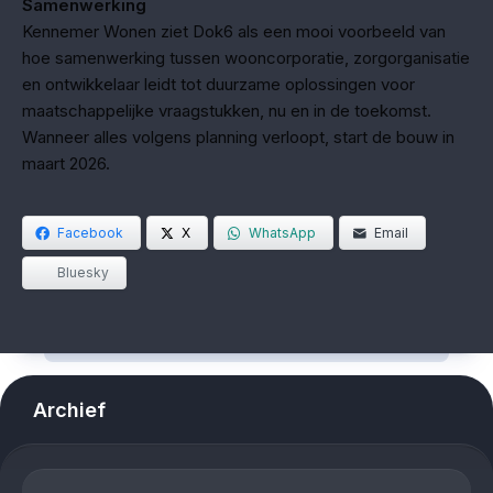
Samenwerking
Kennemer Wonen ziet Dok6 als een mooi voorbeeld van
hoe samenwerking tussen wooncorporatie, zorgorganisatie
en ontwikkelaar leidt tot duurzame oplossingen voor
maatschappelijke vraagstukken, nu en in de toekomst.
Wanneer alles volgens planning verloopt, start de bouw in
maart 2026.
Facebook
X
WhatsApp
Email
Bluesky
Archief