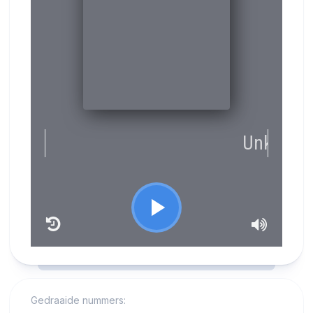
RCAST.NET
Gedraaide nummers: