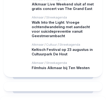
Alkmaar Live Weekend sluit af met
gratis concert van The Grand East
Alkmaar
Streekagenda
/
Walk Into the Light: Vroege
ochtendwandeling met aandacht
voor suïcidepreventie vanuit
Geestmerambacht
Alkmaar
Cultuur
Streekagenda
/
/
Keltisch Festival op 23 augustus in
Cultuurpark De Hout
Alkmaar
Streekagenda
/
Filmhuis Alkmaar bij Ten Westen
RCAST.NET