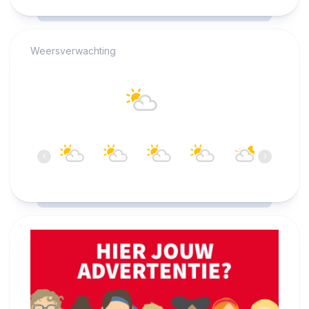
RCAST.NET
Weersverwachting
Alkmaar
21°C
Overwegend bewolkt
18:00
19:00
20:00
21:00
22:00
23:00
‹
›
21°C
21°C
20°C
19°C
18°C
17°C