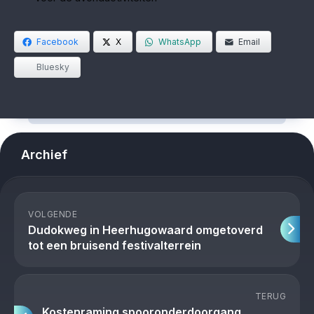
Facebook
X
WhatsApp
Email
Bluesky
Archief
VOLGENDE
Dudokweg in Heerhugowaard omgetoverd
tot een bruisend festivalterrein
TERUG
Kostenraming spooronderdoorgang