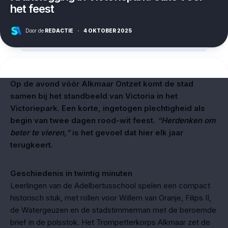
het feest
Door de
REDACTIE
·
4 OKTOBER 2025
Op de avond vóór Alkmaar Ontzet komt de stad
samen bij het standbeeld van Victoria in het
Victoriepark. Een korte, ingetogen plechtigheid als
begin van twee dagen rood-wit feest.
“Herdenken om
beter te vieren,”
is het gevoel dat hier elk jaar
terugkeert.
Geschiedenis in twintig minuten
Leerlingen van de Adelbertusschool spelen een compact
historisch stuk, met rollen voor Willem van Oranje, Filips II,
de Watergeuzen en de stadstimmerman met de beroemde
brief in de polsstok. Het Trompetterkorps Alkmaar zet de