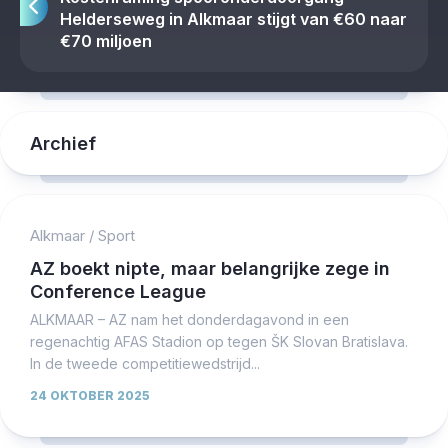
Helderseweg in Alkmaar stijgt van €60 naar
€70 miljoen
Archief
Alkmaar
/
Sport
AZ boekt nipte, maar belangrijke zege in
Conference League
ALKMAAR – AZ nam het donderdagavond in een
regenachtig AFAS Stadion op tegen ŠK Slovan Bratislava.
In de tweede competitiewedstrijd...
24 OKTOBER 2025