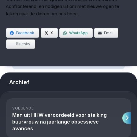
confronterend, en nodigen uit om met nieuwe ogen te
kijken naar de dieren om ons heen.
Facebook
X
WhatsApp
Email
Bluesky
Archief
VOLGENDE
Man uit HHW veroordeeld voor stalking
buurvrouw na jaarlange obsessieve
avances