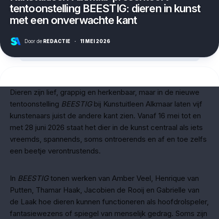
tentoonstelling BEESTIG: dieren in kunst
met een onverwachte kant
Door de
REDACTIE
·
11 MEI 2026
Dieren zijn lief, grappig en herkenbaar, maar in de nieuwe
tentoonstelling
BEESTIG
bij Kunstuitleen Alkmaar laten vijf
kunstenaars juist de andere kant zien. Vanaf 16 mei tot en
met 28 juni 2026 staat het dier in de kunst centraal als iets
vreemds, spannends, soms ontroerends en af en toe zelfs
een beetje verontrustends.
In
BEESTIG
tonen werken van Amber Veel, Henrique van
Putten, Thamar Haak, Jacobien de Rooij en Gabrielle van
de Laak hoe dieren kunnen functioneren als hoofdrolspeler,
fantasiewezens of spiegel van menselijk gedrag. Soms zijn