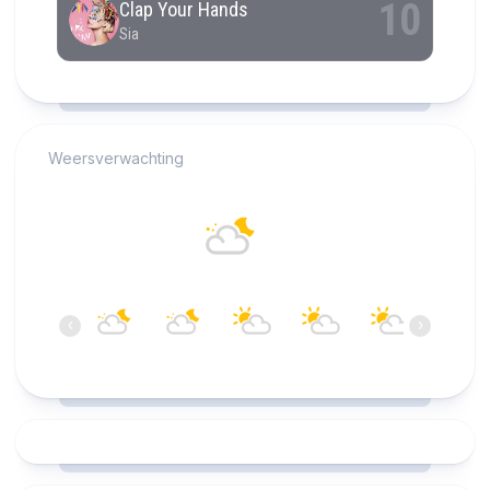
RCAST.NET
Weersverwachting
Alkmaar
19°C
Overwegend helder
05:00
06:00
07:00
08:00
09:00
10:00
‹
›
19°C
19°C
19°C
19°C
20°C
20°C