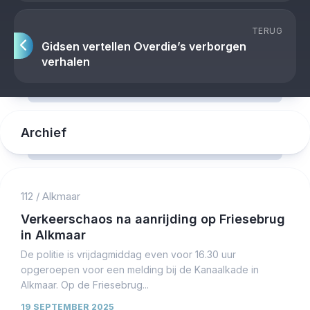
TERUG
Gidsen vertellen Overdie’s verborgen
verhalen
Archief
112
/
Alkmaar
Verkeerschaos na aanrijding op Friesebrug
in Alkmaar
De politie is vrijdagmiddag even voor 16.30 uur
opgeroepen voor een melding bij de Kanaalkade in
Alkmaar. Op de Friesebrug...
19 SEPTEMBER 2025