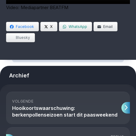
Video: Mediapartner BEATFM
Facebook
X
WhatsApp
Email
Bluesky
Archief
VOLGENDE
Hooikoortswaarschuwing:
berkenpollenseizoen start dit paasweekend