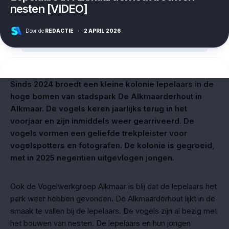
nesten [VIDEO]
Door de
REDACTIE
·
2 APRIL 2026
Sinds 2024 broedt een kleine kolonie lepelaars in de
hoge bomen van stadspark De Alkmaarderhout in
Alkmaar. De vogels keren jaarlijks terug in het
voorjaar en zijn inmiddels weer gearriveerd. De
vogels vormen een geliefde trekpleister voor
vogelspotters en fotografen. De kolonie is gegroeid,
met in 2025 negentien uitgevlogen jongen.
Ook de Vogelwerkgroep Alkmaar is blij dat de lepelaars het
park weer hebben gevonden. De Alkmaarderhout lijkt in de
smaak te vallen bij de lepelaars. De vogels zijn al bezig met
het bouwen van nesten. De lepelaars en hun jongen