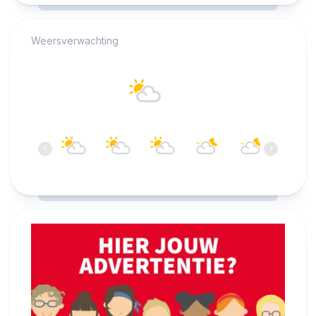
Weersverwachting
Alkmaar
21°C
Overwegend bewolkt
19:00
20:00
21:00
22:00
23:00
00:00
‹
›
21°C
20°C
19°C
18°C
17°C
16°C