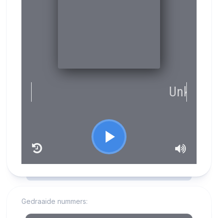
RCAST.NET
Gedraaide nummers: