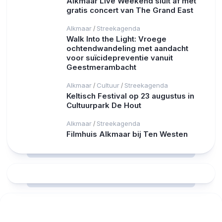
Alkmaar Live Weekend sluit af met
gratis concert van The Grand East
Alkmaar
Streekagenda
/
Walk Into the Light: Vroege
ochtendwandeling met aandacht
voor suïcidepreventie vanuit
Geestmerambacht
Alkmaar
Cultuur
Streekagenda
/
/
Keltisch Festival op 23 augustus in
Cultuurpark De Hout
Alkmaar
Streekagenda
/
Filmhuis Alkmaar bij Ten Westen
RCAST.NET