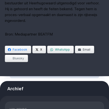
bestuurder uit Heerhugowaard uitgenodigd voor verhoor.
Hij is gehoord en heeft de feiten bekend. Tegen hem is
proces-verbaal opgemaakt en daarnaast is zijn rijbewijs
ingevorderd.
Bron: Mediapartner BEATFM
Facebook
X
WhatsApp
Email
Bluesky
Archief