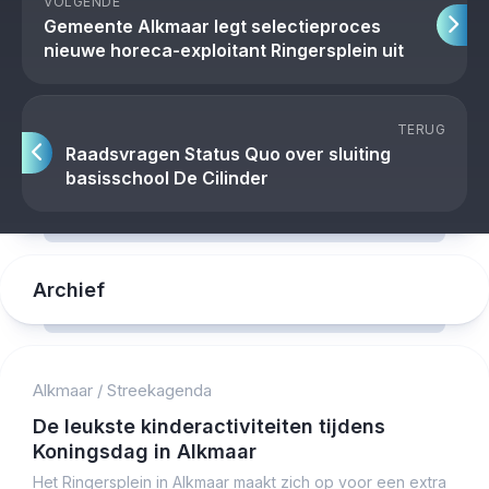
VOLGENDE
Gemeente Alkmaar legt selectieproces
nieuwe horeca-exploitant Ringersplein uit
TERUG
Raadsvragen Status Quo over sluiting
basisschool De Cilinder
Archief
Alkmaar
/
Streekagenda
De leukste kinderactiviteiten tijdens
Koningsdag in Alkmaar
Het Ringersplein in Alkmaar maakt zich op voor een extra