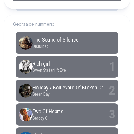
RCAST.NET
Gedraaide nummers: