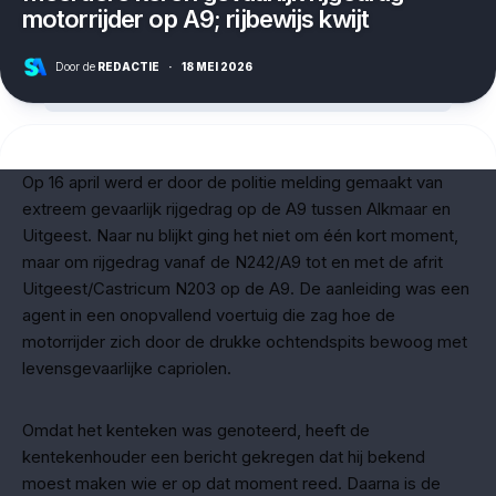
motorrijder op A9; rijbewijs kwijt
Door de
REDACTIE
·
18 MEI 2026
Op 16 april werd er door de politie melding gemaakt van
extreem gevaarlijk rijgedrag op de A9 tussen Alkmaar en
Uitgeest. Naar nu blijkt ging het niet om één kort moment,
maar om rijgedrag vanaf de N242/A9 tot en met de afrit
Uitgeest/Castricum N203 op de A9. De aanleiding was een
agent in een onopvallend voertuig die zag hoe de
motorrijder zich door de drukke ochtendspits bewoog met
levensgevaarlijke capriolen.
Omdat het kenteken was genoteerd, heeft de
kentekenhouder een bericht gekregen dat hij bekend
moest maken wie er op dat moment reed. Daarna is de