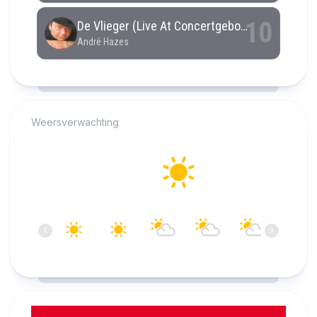
RCAST.NET
Weersverwachting
Alkmaar
28°C
Helder
17:00
18:00
19:00
20:00
21:00
22:00
‹
›
28°C
27°C
27°C
26°C
26°C
24°C