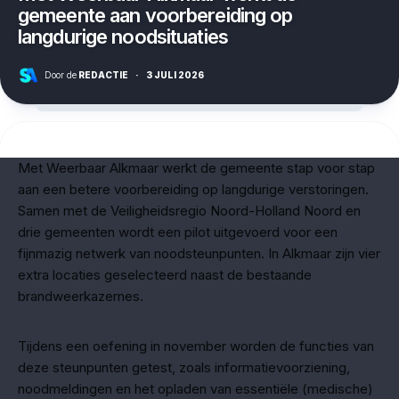
gemeente aan voorbereiding op
langdurige noodsituaties
Door de
REDACTIE
·
3 JULI 2026
Met Weerbaar Alkmaar werkt de gemeente stap voor stap
aan een betere voorbereiding op langdurige verstoringen.
Samen met de Veiligheidsregio Noord-Holland Noord en
drie gemeenten wordt een pilot uitgevoerd voor een
fijnmazig netwerk van noodsteunpunten. In Alkmaar zijn vier
extra locaties geselecteerd naast de bestaande
brandweerkazernes.
Tijdens een oefening in november worden de functies van
deze steunpunten getest, zoals informatievoorziening,
noodmeldingen en het opladen van essentiële (medische)