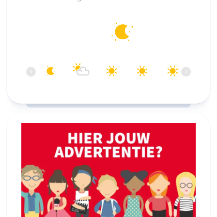
Alkmaar
12°C
Helder
06:00
07:00
08:00
09:00
10:00
11:00
‹
›
12°C
13°C
14°C
18°C
20°C
22°C