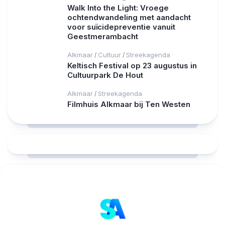
Walk Into the Light: Vroege
ochtendwandeling met aandacht
voor suïcidepreventie vanuit
Geestmerambacht
Alkmaar
Cultuur
Streekagenda
/
/
Keltisch Festival op 23 augustus in
Cultuurpark De Hout
Alkmaar
Streekagenda
/
Filmhuis Alkmaar bij Ten Westen
RCAST.NET