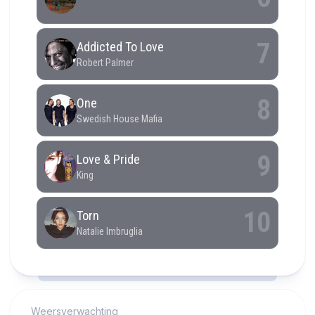
RCAST.NET
Weersverwachting