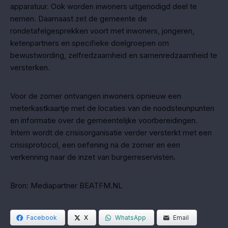
apparatuur. Ook worden inwoners uitgenodigd deel te
nemen. Daarnaast zet de gemeente de
rondetafelgesprekken voort met inwoners, jongeren,
ketenpartners en specifieke doelgroepen om
bewustwording, zelfredzaamheid en samenredzaamheid te
versterken.
Voor de zomer ontvangen inwoners opnieuw een
meterkastkaartje met de locaties van de noodsteunpunten
en informatie over de gemeentelijke voorbereidingen.
Intern wordt de crisisorganisatie verder versterkt met een
crisisprotocol, een oefening na de zomer en een
verkenning naar de inzet van burgerreservisten.
Bron: Mediapartner BEATFM.NL
Facebook
X
WhatsApp
Email