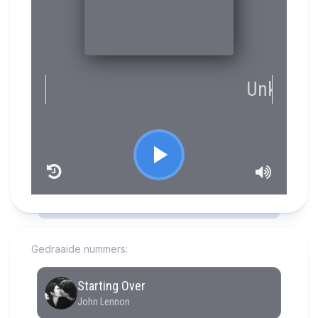
RCAST.NET
Gedraaide nummers: