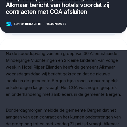
Alkmaar bericht van hotels voordat zij
contracten met COA afsluiten
Door de
REDACTIE
·
18 JUNI 2026
Na de spoedopvang van een groep van 30 Alleenstaande
Minderjarige Vluchtelingen en 2 kleine kinderen van vorige
week in Hotel Rijper Eilanden heeft de gemeent Alkmaar
woensdagmiddag wij bericht gekregen dat de nieuwe
locatie in de gemeente Bergen bijna rond is maar mogelijk
enkele dagen langer vraagt. Het COA was nog in gesprek
en onderhandeling met aanbieders in de gemeente Bergen.
Donderdagmorgen meldde de gemeente Bergen dat het
aangaan van een contract en het kunnen onderbrengen van
de groep nog tot en met zondag 21 juni tijd vraagt. Alkmaar