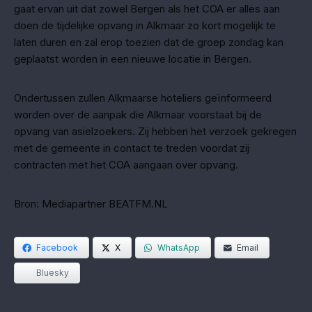
gaat ervan uit dat zowel Bergen als het COA er alles aan
doen de tijdelijke opvang in Alkmaar zo kort mogelijk te
laten duren en zal erop toezien dat de groep zondag kan
geplaatst worden in een nieuwe locatie in Bergen.
Ondertussen zullen Alkmaarse hoteliers geïnformeerd
worden over de aanpak die Alkmaar voorstaat bij de
opvang van asielzoekers. Zij hebben het verzoek gekregen
met de gemeente in contact te treden voordat zij
contracten met het COA aangaan over opvang.
Bron: Mediapartner BEATFM.NL
Facebook
X
WhatsApp
Email
Bluesky