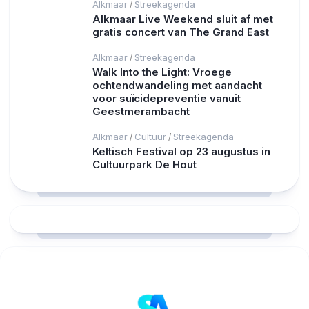
Alkmaar
Streekagenda
/
Alkmaar Live Weekend sluit af met
gratis concert van The Grand East
Alkmaar
Streekagenda
/
Walk Into the Light: Vroege
ochtendwandeling met aandacht
voor suïcidepreventie vanuit
Geestmerambacht
Alkmaar
Cultuur
Streekagenda
/
/
Keltisch Festival op 23 augustus in
Cultuurpark De Hout
RCAST.NET