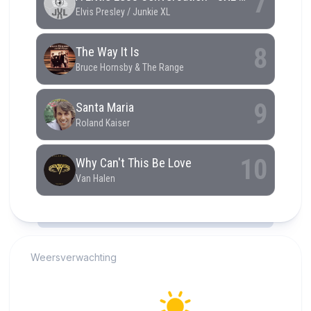
RCAST.NET
Weersverwachting
Alkmaar
14°C
Helder