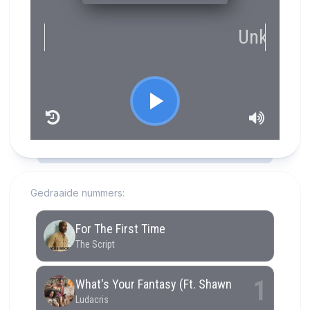
RCAST.NET
Gedraaide nummers: