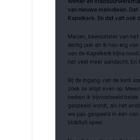
Winter en stadsuurwerkmak
van nieuwe melodieën. Dat 
Kapelkerk. En d
at valt ook
Marjan, bewoonster van het V
dertig jaar en ik hou erg van
van de Kapelkerk bijna nooit.
het veel meer aandacht. En hi
Bij de ingang van de kerk a
zoek ze altijd even op. Meest
herken ik bijvoorbeeld beide
gespeeld wordt, als het and
we pas gespeeld in één van
blokfluit speel.