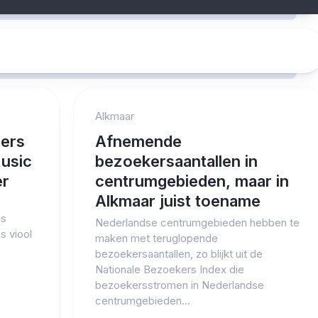
Alkmaar
mers
Afnemende
Music
bezoekersaantallen in
er
centrumgebieden, maar in
Alkmaar juist toename
ns
Nederlandse centrumgebieden hebben te
s viool
maken met teruglopende
bezoekersaantallen, zo blijkt uit de
Nationale Bezoekers Index die
bezoekersstromen in Nederlandse
centrumgebieden...