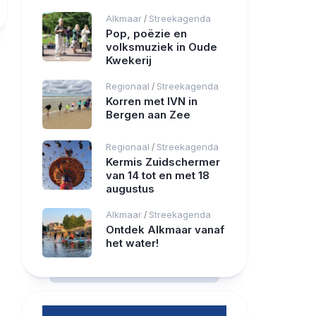
Alkmaar
Streekagenda
/
Pop, poëzie en
volksmuziek in Oude
Kwekerij
Regionaal
Streekagenda
/
Korren met IVN in
Bergen aan Zee
Regionaal
Streekagenda
/
Kermis Zuidschermer
van 14 tot en met 18
augustus
Alkmaar
Streekagenda
/
Ontdek Alkmaar vanaf
het water!
RCAST.NET