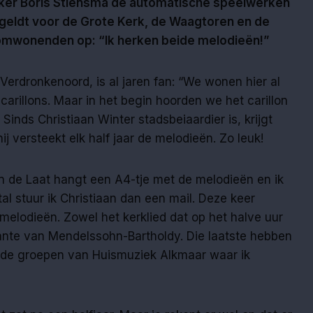
er Boris Stiensma de automatische speelwerken
geldt voor de Grote Kerk, de Waagtoren en de
 omwonenden op: “Ik herken beide melodieën!”
erdronkenoord, is al jaren fan: “We wonen hier al
 carillons. Maar in het begin hoorden we het carillon
 Sinds Christiaan Winter stadsbeiaardier is, krijgt
j versteekt elk half jaar de melodieën. Zo leuk!
an de Laat hangt een A4-tje met de melodieën en ik
al stuur ik Christiaan dan een mail. Deze keer
 melodieën. Zowel het kerklied dat op het halve uur
ante van Mendelssohn-Bartholdy. Die laatste hebben
 de groepen van Huismuziek Alkmaar waar ik