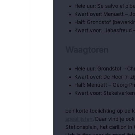
Hele uur: Se salvo el pi
Kwart over: Menuett – J
Half: Grondstof (bewerki
Kwart voor: Liebesfreud –
Waagtoren
Hele uur: Grondstof – Ch
Kwart over: De Heer in zi
Half: Menuett – Georg Ph
Kwart voor: Stekelvarken
Een korte toelichting op de
speellijsten
. Daar vind je oo
Stationsplein, het carillon in