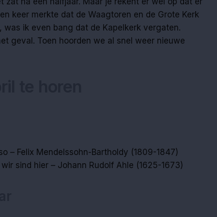
 zat na een halfjaar. Maar je rekent er wel op dat er
een keer merkte dat de Waagtoren en de Grote Kerk
 was ik even bang dat de Kapelkerk vergaten.
het geval. Toen hoorden we al snel weer nieuwe
ril te horen
oso – Felix Mendelssohn-Bartholdy (1809-1847)
, wir sind hier – Johann Rudolf Ahle (1625-1673)
ar