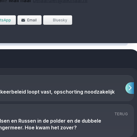
ten? Mail naar
beiaardier@alkmaar.nl
tsApp
Email
Bluesky
rkeerbeleid loopt vast, opschorting noodzakelijk
TERUG
sen en Russen in de polder en de dubbele
ingermeer. Hoe kwam het zover?