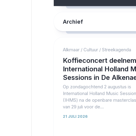
Archief
Alkmaar
/
Cultuur
/
Streekagenda
Koffieconcert deelne
International Holland 
Sessions in De Alkena
Op zondagochtend 2 augustus is
International Holland Music Sessio
(IHMS) na de openbare masterclas
van 29 juli voor de...
21 JULI 2026