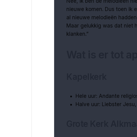
Nee, ik ben de melodieën niet
nieuwe komen. Dus toen ik 
al nieuwe melodieën hadden,
Maar gelukkig was dat niet 
klanken.”
Wat is er tot ap
Kapelkerk
Hele uur: Andante religi
Halve uur: Liebster Jesu
Grote Kerk Alkma