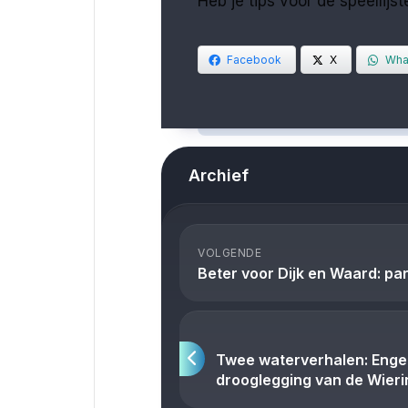
Heb je tips voor de speellijs
Facebook
X
Wha
Archief
VOLGENDE
Beter voor Dijk en Waard: pa
Twee waterverhalen: Engel
drooglegging van de Wier