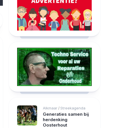
Alkmaar
Streekagenda
/
Generaties samen bij
herdenking
Oosterhout