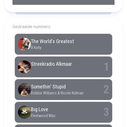
RCAST.NET
Gedraaide nummers: