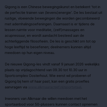
Qigong is een Chinese bewegingskunst en betekent ‘tot in
de perfectie trainen van (levens)energie’. De les bestaat uit
rustige, vloeiende bewegingen die worden gecombineerd
met ademhalingsoefeningen. Daarnaast is er tijdens de
lessen ruimte voor meditatie, (zelf)massages en
acupressuur, en wordt aandacht besteed aan de
achterliggende filosofieën. De les is geschikt om tot op
hoge leeftijd te beoefenen; deelnemers kunnen altijd
meedoen op hun eigen niveau.
De nieuwe Qigong-les vindt vanaf 9 januari 2026 wekelijks
plaats op vrijdagochtend van 09.30 tot 10.30 uur in
Sportcomplex Oosterhout. Wie eerst wil proberen of
Qigong bij hem of haar past, kan een gratis proefles
aanvragen via
www.alkmaaractief.nl/sportvitaal
.
Inwoners van Alkmaar die willen meedoen met het
sportaanbod voor 50-plussers kunnen contact opnemen