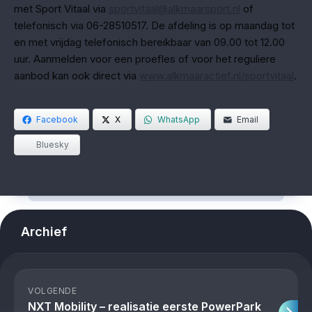
met Sport Vitaal via
sportvitaal@alkmaarsport.nl
of
telefonisch via 06-28510517. De afdeling is op maandag tot
en met vrijdag telefonisch bereikbaar van 09.00 tot 12.00
uur. Aanmelden voor een proefles of voor het reguliere
aanbod kan ook direct via
www.alkmaaractief.nl/sportvitaal
.
Facebook
X
WhatsApp
Email
Bluesky
Archief
VOLGENDE
NXT Mobility – realisatie eerste PowerPark