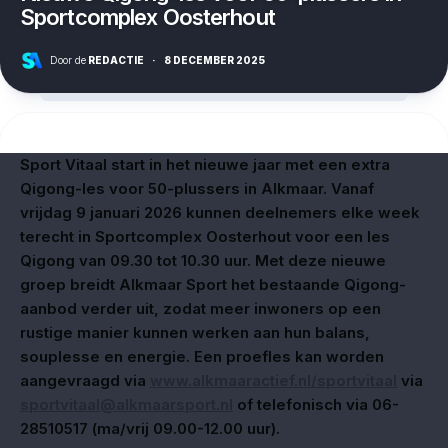
Sportcomplex Oosterhout
Door de
REDACTIE
·
8 DECEMBER 2025
Sport Vitaal start in het nieuwe jaar met een extra
Qigong-les voor 50-plussers in Alkmaar. Vanaf
vrijdag 9 januari 2026 kunnen deelnemers elke week
terecht in Sportcomplex Oosterhout voor een les
Qigong van 09.30 tot 10.30 uur. Met deze nieuwe
groep breidt Alkmaar Sport het bestaande Qigong-
aanbod verder uit, zodat meer inwoners op een
rustige manier kunnen werken aan hun balans,
souplesse en energie. Een proefles kan worden
aangevraagd via
www.alkmaaractief.nl/sportvitaal
via
sportvitaal@alkmaarsport.nl
of telefonisch via 06-
28510517 (ma/vrij 09.00-12.00 uur).