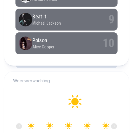
RCAST.NET
Weersverwachting
Alkmaar
24°C
Helder
10:00
11:00
12:00
13:00
14:00
15:00
‹
›