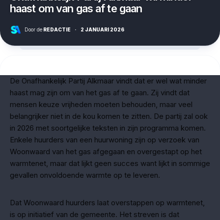
haast om van gas af te gaan
Door de
REDACTIE
·
2 JANUARI 2026
De Onafhankelijk Partij Alkmaar vindt dat er wel wat minder
haast mag zijn om van het gas af te gaan. Zij vindt dat
mensen keuze vrijheden moeten behouden, maar veel
belangrijker niet in de kou komen te zitten. De partij zal ook
in 2026 met soortgelijke teksten in zijn programma komen.
Enkele huurders van een huurwoning zijn op verzoek van
Woonwaard van het gas afgegaan en overgestapt op het
warmtenet, maar dat lijkt geen succes want lijkt in sommige
gevallen onvoldoende warmte op te leveren.
Dat Woonwaard huurders laat overstappen op warmtenet,
is op initiatief van de gemeente. Het streven is dat