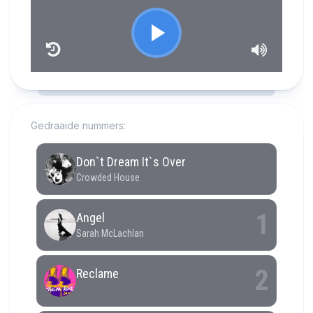
RCAST.NET
Gedraaide nummers: