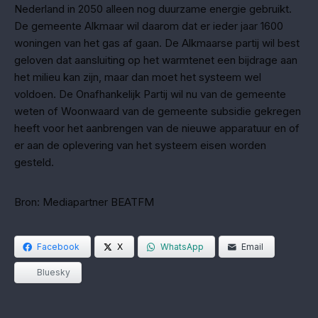
Nederland in 2050 alleen nog duurzame energie gebruikt.
De gemeente Alkmaar wil daarom dat er ieder jaar 1600
woningen van het gas af gaan. De Alkmaarse partij wil best
geloven dat aansluiting op het warmtenet een bijdrage aan
het milieu kan zijn, maar dan moet het systeem wel
voldoen. De Onafhankelijk Partij wil nu van de gemeente
weten of Woonwaard van de gemeente subsidie gekregen
heeft voor het aanbrengen van de nieuwe apparatuur en of
er aan de oplevering van het systeem eisen worden
gesteld.
Bron: Mediapartner BEATFM
Facebook
X
WhatsApp
Email
Bluesky