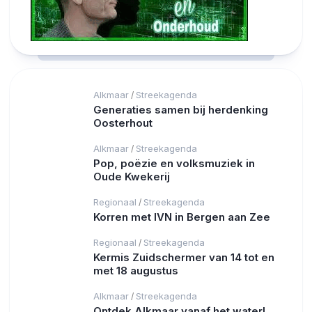
Alkmaar
Streekagenda
/
Generaties samen bij herdenking
Oosterhout
Alkmaar
Streekagenda
/
Pop, poëzie en volksmuziek in
Oude Kwekerij
Regionaal
Streekagenda
/
Korren met IVN in Bergen aan Zee
Regionaal
Streekagenda
/
Kermis Zuidschermer van 14 tot en
met 18 augustus
Alkmaar
Streekagenda
/
Ontdek Alkmaar vanaf het water!