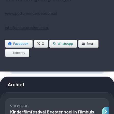
www.podiumonderdeboom.nl
info@chaosproducties.nl
Facebook
X
WhatsApp
Email
Bluesky
Archief
VOLGENDE
Kinderfilmfestival Beestenboel in Filmhuis