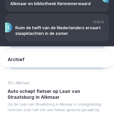
Alkmaar en bibliotheek Kennemerwaard
TERUG
Ruim de helft van de Nederlanders ervaart
slaapklachten in de zomer
Archief
112
/
Alkmaar
Auto schept fietser op Laan van
Straatsburg in Alkmaar
Op de Laan van Straatsburg in Alkmaar is vrijdagmiddag
rond tien over half vier een fietser gewond geraakt bij