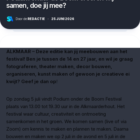
samen, doe jij mee?
Door de
REDACTIE
·
25 JUNI 2026
ALKMAAR – Deze editie kan jij meebouwen aan het
festival! Ben je tussen de 14 en 27 jaar, en wil je graag
fotograferen, theater maken, decor bouwen,
organiseren, kunst maken of gewoon je creatieve ei
kwijt? Geef je dan op
!
Op zondag 5 juli vindt Podium onder de Boom Festival
plaats van 13.00 tot 19.30 uur in de Alkmaarderhout. Het
festival waar cultuur, creativiteit en ontmoeting
samenkomen in het groen. We komen samen (live of via
Zoom) om kennis te maken en plannen te maken. Daarna
bouwen en maken we op 2 juli in de avond en 5 juli in de