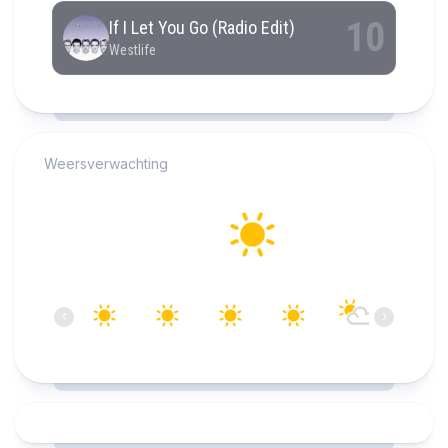
RCAST.NET
Weersverwachting
Alkmaar
28°C
Helder
15:00
16:00
17:00
18:00
19:00
20:00
‹
›
28°C
28°C
28°C
27°C
27°C
26°C