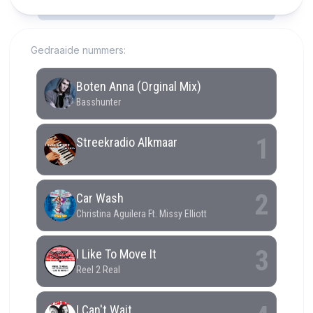
RCAST.NET
Gedraaide nummers: