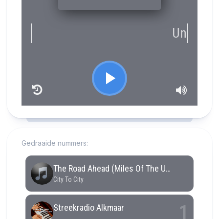
RCAST.NET
Gedraaide nummers: