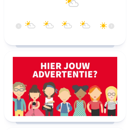
20°C
Bewolkt
13:00
14:00
15:00
16:00
17:00
18:00
‹
›
20°C
21°C
21°C
22°C
22°C
21°C