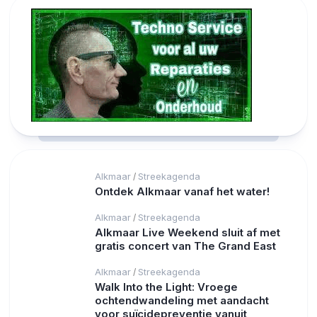
Alkmaar
Streekagenda
/
Ontdek Alkmaar vanaf het water!
Alkmaar
Streekagenda
/
Alkmaar Live Weekend sluit af met
gratis concert van The Grand East
Alkmaar
Streekagenda
/
Walk Into the Light: Vroege
ochtendwandeling met aandacht
voor suïcidepreventie vanuit