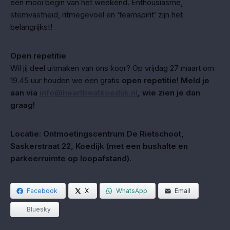
een mooi begin van het weekend. Enthousiasme,
stemvastheid, ritmegevoel en ‘teamspirit’ zijn het
belangrijkst!
Open repetitie
Wil jij deel uitmaken van ons koor? Op vrijdag 27 maart om
19.45 uur houden we een gratis
open repetitie! Meld je
aan via
info@heartbeatkoedijk.nl
, wie zien je dan
graag!
Locatie:
Ontmoetingscentrum De Rietschoot,
Saskerstraat 22, Koedijk (met een bushalte en
parkeerruimte op loopafstand).
Facebook
X
WhatsApp
Email
Bluesky