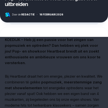
uitbreiden
Door de
REDACTIE
·
16 FEBRUARI 2026
KOEDIJK – Heb jij een passie voor het zingen van
popmuziek en optreden? Dan hebben wij plek voor
jou! Pop- en showkoor Heartbeat breidt uit en zoekt
enthousiaste en ambitieuze vrouwen om ons koor te
versterken.
Bij Heartbeat draait het om energie, plezier en kwaliteit. We
combineren té gekke
popmuziek, meerstemmige zang
met showelementen
tot energieke optredens waar het
plezier vanaf spat! Ook hebben we een eigen band van 4
muzikanten, zij begeleiden ons bij onze eigen shows. Van
moderne hits tot herkenbare klassiekers – samen zorgen