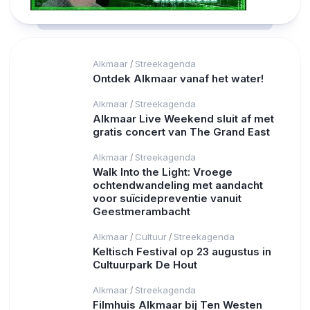
Alkmaar
Streekagenda
/
Ontdek Alkmaar vanaf het water!
Alkmaar
Streekagenda
/
Alkmaar Live Weekend sluit af met
gratis concert van The Grand East
Alkmaar
Streekagenda
/
Walk Into the Light: Vroege
ochtendwandeling met aandacht
voor suïcidepreventie vanuit
Geestmerambacht
Alkmaar
Cultuur
Streekagenda
/
/
Keltisch Festival op 23 augustus in
Cultuurpark De Hout
Alkmaar
Streekagenda
/
Filmhuis Alkmaar bij Ten Westen