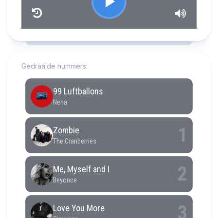
RCAST.NET
Gedraaide nummers: