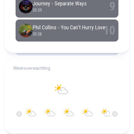
RCAST.NET
Weersverwachting
Alkmaar
21°C
Overwegend bewolkt
16:00
17:00
18:00
19:00
20:00
21:00
‹
›
21°C
22°C
21°C
21°C
20°C
19°C