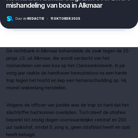
mishandeling van boa in Alkmaar
Door de
REDACTIE
·
11 OKTOBER 2025
De rechtbank in Alkmaar behandelde de zaak tegen de 25-
jarige J.S. uit Alkmaar, die wordt verdacht van het
mishandelen van een boa op het Clarissenbolwerk. In juli
vorig jaar raakte de handhaver bewusteloos na een harde
trap tegen het hoofd en liep een hersenschudding op. Hij
moest wekenlang herstellen.
Volgens de officier van justitie was de trap zo hard dat het
slachtoffer had kunnen overlijden. Toch bleef de strafeis
beperkt tot zestig dagen voorwaardelijke celstraf en 200
uur taakstraf, omdat S. jong is, geen strafblad heeft en spijt
heeft betuigd.