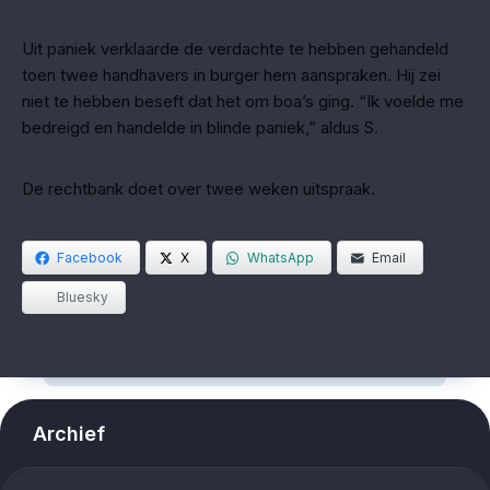
Uit paniek verklaarde de verdachte te hebben gehandeld
toen twee handhavers in burger hem aanspraken. Hij zei
niet te hebben beseft dat het om boa’s ging. “Ik voelde me
bedreigd en handelde in blinde paniek,” aldus S.
De rechtbank doet over twee weken uitspraak.
Facebook
X
WhatsApp
Email
Bluesky
Archief