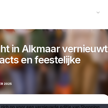
Home
Nieuws
R
Alkmaar
Cultuur
ht in Alkmaar vernieuwt
Kunst
cts en feestelijke
Noord-
Holland
Protected by WP Anti-Hacker
Regio
Sport
ER 2025
Streekagen
Theater
ich op voor een vernieuwde editie van Shopping
112