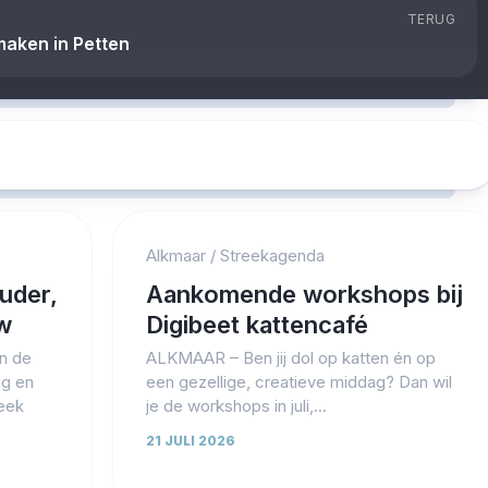
TERUG
aken in Petten
Alkmaar
/
Streekagenda
uder,
Aankomende workshops bij
uw
Digibeet kattencafé
n de
ALKMAAR – Ben jij dol op katten én op
ag en
een gezellige, creatieve middag? Dan wil
eek
je de workshops in juli,...
21 JULI 2026