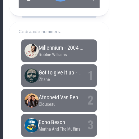
RCAST.NET
Gedraaide nummers: