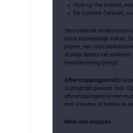
Glow up the Ground, een 
De Schmink Caravan, voo
Verschillende ondernemers o
extra aantrekkelijk maken. 
prijzen, een chocoladefontei
drankje tijdens het winkelen
feeststemming brengt.
Aftershoppingborrel
En also
sluitingstijd gewoon door. 
aftershoppingborrel met muz
met vrienden of familie de da
Meer dan shoppen