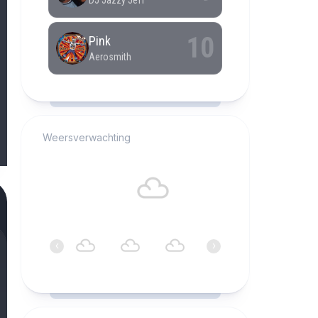
RCAST.NET
Weersverwachting
Alkmaar
17°C
Bewolkt
03:00
04:00
05:00
06:00
07:00
08:0
‹
›
17°C
17°C
17°C
17°C
16°C
17°