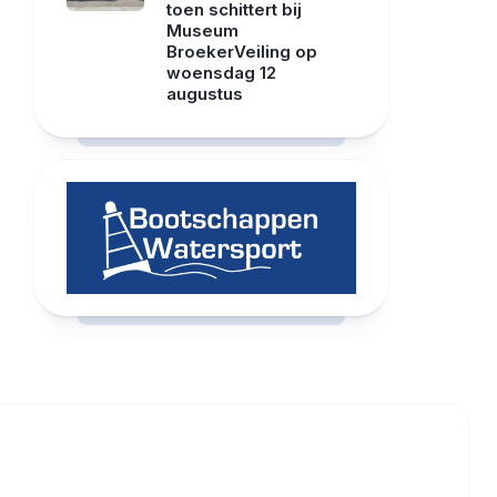
toen schittert bij
Museum
BroekerVeiling op
woensdag 12
augustus
RCAST.NET