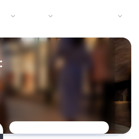
adio
Adverteren
Tip de redactie
Contact
Luister
Adverteren
Contact
LIVE
Over
:
ons
da