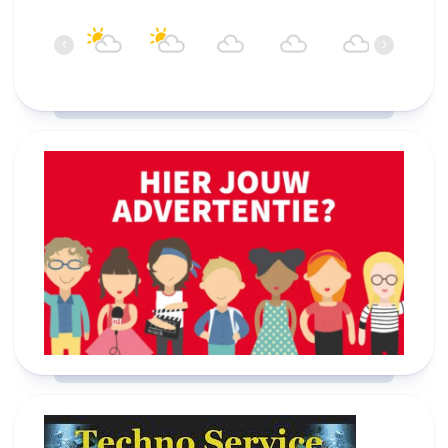
20:00
21:00
22:00
23:00
00:00
01:00
‹
›
19°C
18°C
18°C
18°C
18°C
18°C