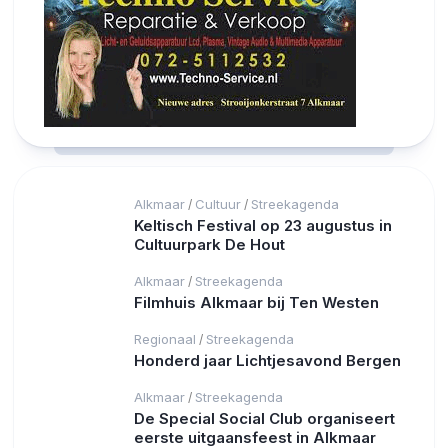
Alkmaar
Cultuur
Streekagenda
/
/
Keltisch Festival op 23 augustus in
Cultuurpark De Hout
Alkmaar
Streekagenda
/
Filmhuis Alkmaar bij Ten Westen
Regionaal
Streekagenda
/
Honderd jaar Lichtjesavond Bergen
Alkmaar
Streekagenda
/
De Special Social Club organiseert
eerste uitgaansfeest in Alkmaar