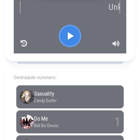
RCAST.NET
Gedraaide nummers: