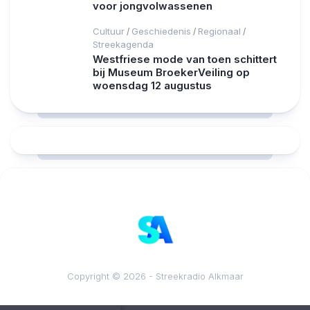
voor jongvolwassenen
Cultuur
Geschiedenis
Regionaal
/
/
/
Streekagenda
Westfriese mode van toen schittert
bij Museum BroekerVeiling op
woensdag 12 augustus
RCAST.NET
Copyright © 2026 - Streekradio Alkmaar