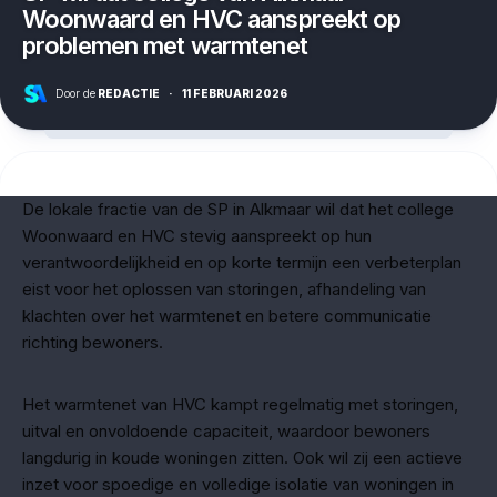
Woonwaard en HVC aanspreekt op
problemen met warmtenet
Door de
REDACTIE
·
11 FEBRUARI 2026
De lokale fractie van de SP in Alkmaar wil dat het college
Woonwaard en HVC stevig aanspreekt op hun
verantwoordelijkheid en op korte termijn een verbeterplan
eist voor het oplossen van storingen, afhandeling van
klachten over het warmtenet en betere communicatie
richting bewoners.
Het warmtenet van HVC kampt regelmatig met storingen,
uitval en onvoldoende capaciteit, waardoor bewoners
langdurig in koude woningen zitten. Ook wil zij een actieve
inzet voor spoedige en volledige isolatie van woningen in