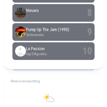
RCAST.NET
Weersverwachting
Alkmaar
19°C
Overwegend bewolkt