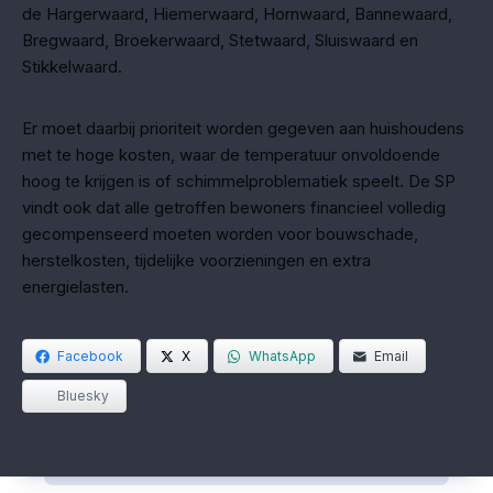
de Hargerwaard, Hiemerwaard, Hornwaard, Bannewaard,
Bregwaard, Broekerwaard, Stetwaard, Sluiswaard en
Stikkelwaard.
Er moet daarbij prioriteit worden gegeven aan huishoudens
met te hoge kosten, waar de temperatuur onvoldoende
hoog te krijgen is of schimmelproblematiek speelt. De SP
vindt ook dat alle getroffen bewoners financieel volledig
gecompenseerd moeten worden voor bouwschade,
herstelkosten, tijdelijke voorzieningen en extra
energielasten.
Facebook
X
WhatsApp
Email
Bluesky