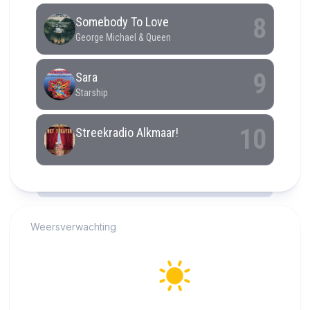
RCAST.NET
Weersverwachting
Alkmaar
21°C
Helder