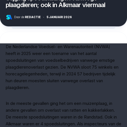
plaagdieren; ook in Alkmaar viermaal
Door de
REDACTIE
·
5 JANUARI 2026
De Nederlandse Voedsel- en Warenautoriteit (NVWA)
heeft in 2025 weer een toename van het aantal
spoedsluitingen van voedselbedrijven vanwege ernstige
plaagdierenoverlast gezien. De NVWA sloot 75 winkels en
horecagelegenheden, terwijl in 2024 57 bedrijven tijdelijk
hun deuren moesten sluiten vanwege overlast van
plaagdieren.
In de meeste gevallen ging het om een muizenplaag, in
andere gevallen om overlast van ratten en kakkerlakken.
De meeste spoedsluitingen waren in de Randstad. Ook in
Alkmaar waren er 4 spoedsluitingen. Als inspecteurs van de