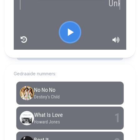
RCAST.NET
Gedraaide nummers: