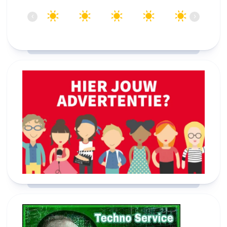
09:00
10:00
11:00
12:00
13:00
14:00
‹
›
21°C
24°C
26°C
27°C
27°C
28°C