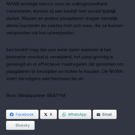
NVWA ernstige risico’s voor de volksgezondheid
constateren, kunnen zij een bedrijf met spoed tijdelijk
sluiten. Muizen en andere plaagdieren dragen namelijk
allerlei bacteriën en ziektes met zich mee, die ze kunnen
verspreiden via hun uitwerpselen.
Een bedrijf mag dan pas weer open wanneer al het
besmette voedsel is verwijderd, het pand grondig is
gereinigd en er effectieve maatregelen zijn genomen om
plaagdieren te bestrijden en buiten te houden. De NVWA
voert vervolgens een herinspectie uit.
Bron: Mediapartner BEATFM
Facebook
X
WhatsApp
Email
Bluesky