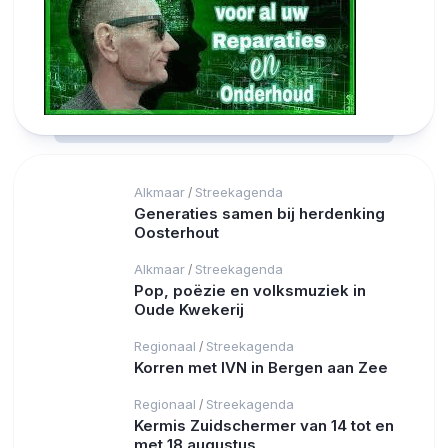
Alkmaar
Streekagenda
/
Generaties samen bij herdenking
Oosterhout
Alkmaar
Streekagenda
/
Pop, poëzie en volksmuziek in
Oude Kwekerij
Regionaal
Streekagenda
/
Korren met IVN in Bergen aan Zee
Regionaal
Streekagenda
/
Kermis Zuidschermer van 14 tot en
met 18 augustus