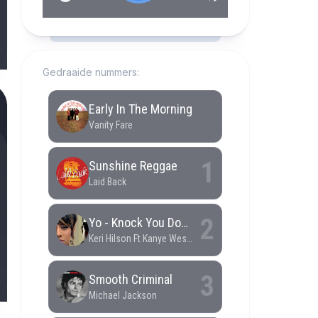
RCAST.NET
Gedraaide nummers: