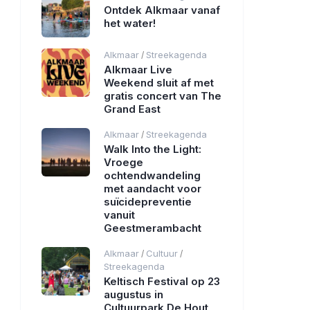
Ontdek Alkmaar vanaf
het water!
Alkmaar
Streekagenda
/
Alkmaar Live
Weekend sluit af met
gratis concert van The
Grand East
Alkmaar
Streekagenda
/
Walk Into the Light:
Vroege
ochtendwandeling
met aandacht voor
suïcidepreventie
vanuit
Geestmerambacht
Alkmaar
Cultuur
/
/
Streekagenda
Keltisch Festival op 23
augustus in
Cultuurpark De Hout