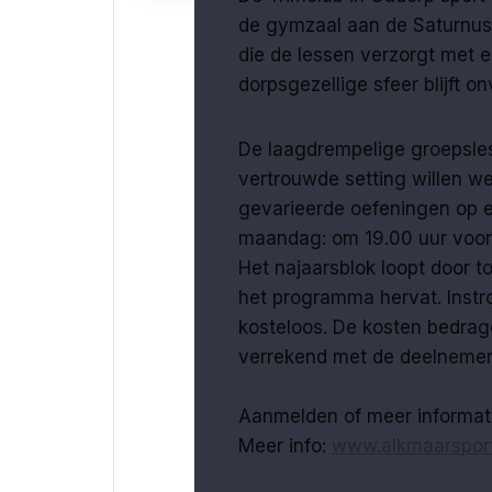
de gymzaal aan de Saturnusst
die de lessen verzorgt met ee
dorpsgezellige sfeer blijft 
De laagdrempelige groepsless
vertrouwde setting willen w
gevarieerde oefeningen op e
maandag: om 19.00 uur voor
Het najaarsblok loopt door 
het programma hervat. Instr
kosteloos. De kosten bedrag
verrekend met de deelnemer
Aanmelden of meer informat
Meer info:
www.alkmaarsport.