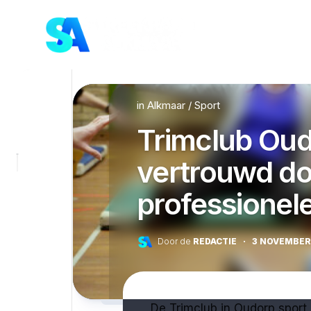
Skip
to
content
in
Alkmaar
/
Sport
Trimclub Oud
vertrouwd do
professionele
Door de
REDACTIE
·
3 NOVEMBER
De Trimclub in Oudorp sport 