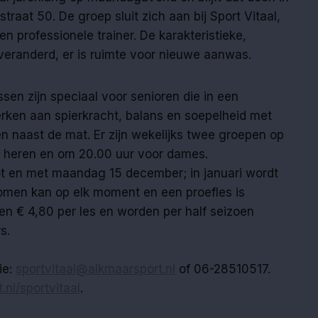
raat 50. De groep sluit zich aan bij Sport Vitaal,
n professionele trainer. De karakteristieke,
onveranderd, er is ruimte voor nieuwe aanwas.
en zijn speciaal voor senioren die in een
erken aan spierkracht, balans en soepelheid met
n naast de mat. Er zijn wekelijks twee groepen op
 heren en om 20.00 uur voor dames.
tot en met maandag 15 december; in januari wordt
omen kan op elk moment en een proefles is
en € 4,80 per les en worden per half seizoen
s.
ie:
sportvitaal@alkmaarsport.nl
of 06-28510517.
nl/sportvitaal
.