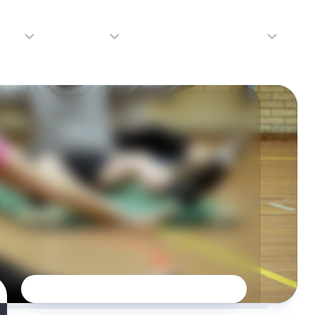
adio
Adverteren
Tip de redactie
Contact
Luister
Adverteren
Contact
LIVE
Over
ons
da