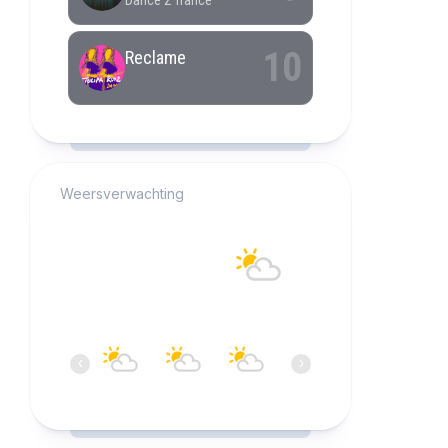
RCAST.NET
Weersverwachting
Alkmaar
21°C
Overwegend bewolkt
19:00
20:00
21:00
22:00
23:00
00:0
‹
›
21°C
20°C
19°C
18°C
17°C
16°