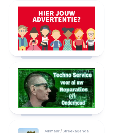
Alkmaar
Streekagenda
/