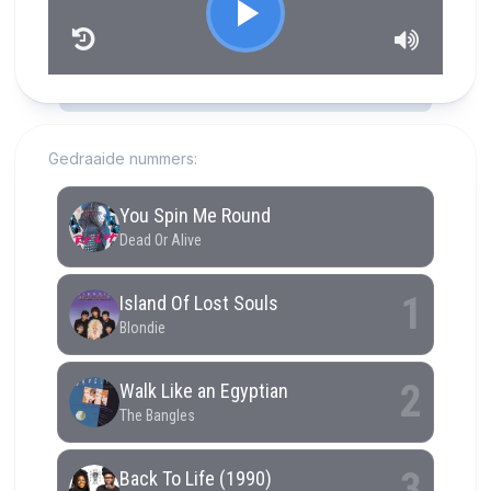
RCAST.NET
Gedraaide nummers: