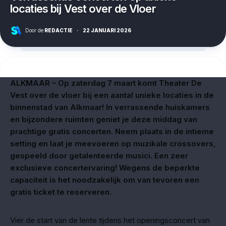
locaties bij Vest over de Vloer
Door de
REDACTIE
·
22 JANUARI 2026
ALKMAAR – Op zaterdag 7 maart komt Theater De
Vest over de vloer bij een aantal unieke locaties in de
binnenstad van Alkmaar! In verrassende huiskamers
en bijzondere ruimten geniet je deze middag van
prachtige gratis concerten. Neem plaats in de intieme
setting en laat je meevoeren op muzikale crossovers,
gespeeld door getalenteerde musici. Een zeer
exclusieve concertervaring! Wegens de beperkte
capaciteit is het noodzakelijk om van tevoren een
gratis ticket te reserveren.
Vier de start van de lente tijdens het openingsconcert van