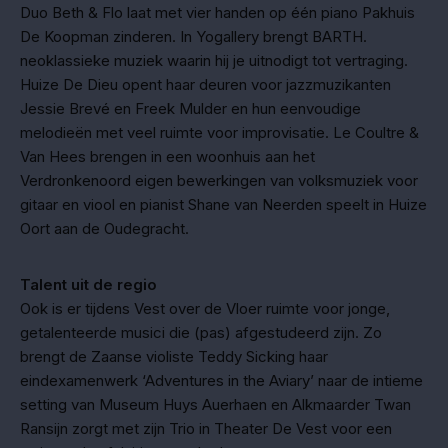
Duo Beth & Flo laat met vier handen op één piano Pakhuis
De Koopman zinderen. In Yogallery brengt BARTH.
neoklassieke muziek waarin hij je uitnodigt tot vertraging.
Huize De Dieu opent haar deuren voor jazzmuzikanten
Jessie Brevé en Freek Mulder en hun eenvoudige
melodieën met veel ruimte voor improvisatie. Le Coultre &
Van Hees brengen in een woonhuis aan het
Verdronkenoord eigen bewerkingen van volksmuziek voor
gitaar en viool en pianist Shane van Neerden speelt in Huize
Oort aan de Oudegracht.
Talent uit de regio
Ook is er tijdens Vest over de Vloer ruimte voor jonge,
getalenteerde musici die (pas) afgestudeerd zijn. Zo
brengt de Zaanse violiste Teddy Sicking haar
eindexamenwerk ‘Adventures in the Aviary’ naar de intieme
setting van Museum Huys Auerhaen en Alkmaarder Twan
Ransijn zorgt met zijn Trio in Theater De Vest voor een