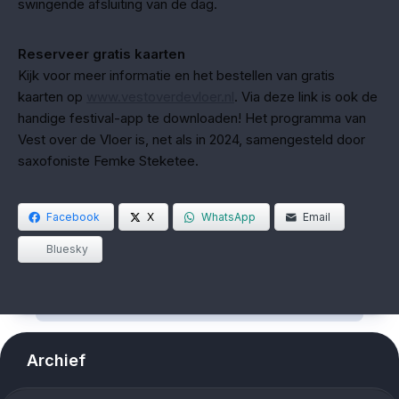
swingende afsluiting van de dag.
Reserveer gratis kaarten
Kijk voor meer informatie en het bestellen van gratis
kaarten op
www.vestoverdevloer.nl
. Via deze link is ook de
handige festival-app te downloaden! Het programma van
Vest over de Vloer is, net als in 2024, samengesteld door
saxofoniste Femke Steketee.
Facebook
X
WhatsApp
Email
Bluesky
Archief