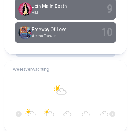
RCAST.NET
Weersverwachting
Alkmaar
19°C
Overwegend bewolkt
20:00
21:00
22:00
23:00
00:00
01:00
‹
›
19°C
18°C
18°C
18°C
18°C
18°C