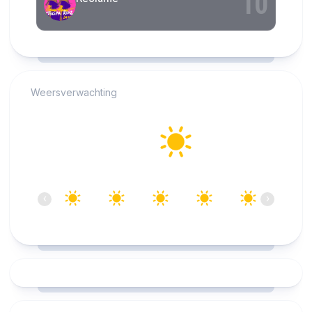
RCAST.NET
Weersverwachting
Alkmaar
27°C
Helder
12:00
13:00
14:00
15:00
16:00
17:00
‹
›
27°C
27°C
28°C
28°C
28°C
27°C