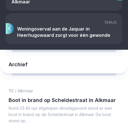
Alkmaar
TERUG
Woningoverval aan de Jaquar in
Heerhugowaard zorgt voor één gewonde
Archief
112
/
Alkmaar
Boot in brand op Scheldestraat in Alkmaar
Rond 23.40 uur afgelopen dinsdagavond stond er een
boot in brand op de Scheldestraat in Alkmaar. De boot
stond op...