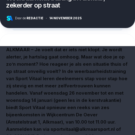
zekerder op straat
Door de
REDACTIE
·
14 NOVEMBER 2025
ALKMAAR – Je voelt dat er iets niet klopt. Je wordt
alerter, je hartslag gaat omhoog. Maar wat doe je op
zo’n moment? Hoe reageer je als een situatie thuis of
op straat onveilig voelt? In de weerbaarheidstraining
van Sport Vitaal leren deelnemers stap voor stap hoe
zij stevig en met meer zelfvertrouwen kunnen
handelen. Vanaf woensdag 26 november tot en met
woensdag 14 januari (geen les in de kerstvakantie)
biedt Sport Vitaal opnieuw een reeks van zes
bijeenkomsten in Wijkcentrum De Oever
(Amstelstraat 1, Alkmaar), van 10.00 tot 11.00 uur.
Aanmelden kan via sportvitaal@alkmaarsport.nl of