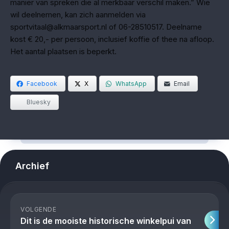
manier van spreken die al merkbaar verschil maken.” Wie
wil deelnemen, kan zich aanmelden via
sportvitaal@alkmaarsport.nl of 06-28510517. Deelname
kost € 20,- per persoon, inclusief koffie of thee na afloop.
Het aantal plaatsen is beperkt.
Facebook
X
WhatsApp
Email
Bluesky
Archief
VOLGENDE
Dit is de mooiste historische winkelpui van